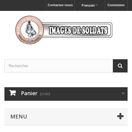
Contactez-nous
Connexion
Français
Panier
(vide)
MENU