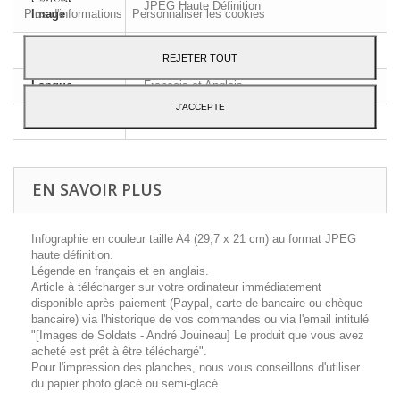
JPEG Haute Définition
Plus d'informations
Personnaliser les cookies
Image
Dimensions
A4 - 29,7 x 21 cm
REJETER TOUT
Langue
Français et Anglais
J'ACCEPTE
Contenu
1 planche d'uniforme
EN SAVOIR PLUS
Infographie en couleur taille A4 (29,7 x 21 cm) au format JPEG
haute définition.
Légende en français et en anglais.
Article à télécharger sur votre ordinateur immédiatement
disponible après paiement (Paypal, carte de bancaire ou chèque
bancaire) via l'historique de vos commandes ou via l'email intitulé
"[Images de Soldats - André Jouineau] Le produit que vous avez
acheté est prêt à être téléchargé".
Pour l'impression des planches, nous vous conseillons d'utiliser
du papier photo glacé ou semi-glacé.