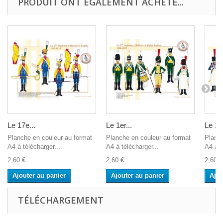
PRODUIT ONT ÉGALEMENT ACHETÉ...
Le 17e...
Le 1er...
Le 12
Planche en couleur au format
Planche en couleur au format
Planch
A4 à télécharger...
A4 à télécharger...
A4 à t
2,60 €
2,60 €
2,60 €
Ajouter au panier
Ajouter au panier
Ajou
TÉLÉCHARGEMENT