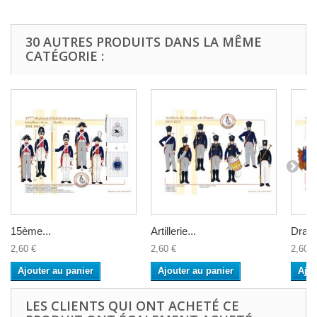
30 AUTRES PRODUITS DANS LA MÊME
CATÉGORIE :
15ème...
Artillerie...
Drago
2,60 €
2,60 €
2,60 €
Ajouter au panier
Ajouter au panier
Ajou
LES CLIENTS QUI ONT ACHETÉ CE