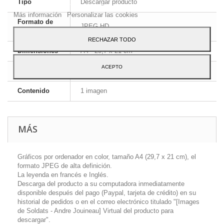
Tipo
Descargar producto
Para dar su consentimiento sobre su uso pulse el botón Acepto.
Más información
Personalizar las cookies
Formato de
JPEG HD
la imagen
RECHAZAR TODO
Dimensiones
A4 - 29,7 x 21 cm
ACEPTO
Idioma
Inglés y francés
Contenido
1 imagen
MÁS
Gráficos por ordenador en color, tamaño A4 (29,7 x 21 cm), el
formato JPEG de alta definición.
La leyenda en francés e Inglés.
Descarga del producto a su computadora inmediatamente
disponible después del pago (Paypal, tarjeta de crédito) en su
historial de pedidos o en el correo electrónico titulado "[Images
de Soldats - Andre Jouineau] Virtual del producto para
descargar".