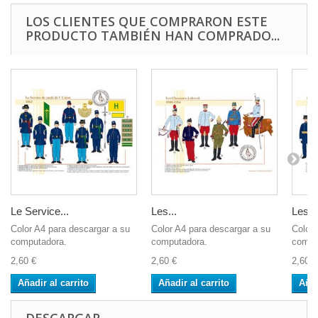
LOS CLIENTES QUE COMPRARON ESTE
PRODUCTO TAMBIÉN HAN COMPRADO...
Le Service...
Les...
Les G
Color A4 para descargar a su
Color A4 para descargar a su
Color 
computadora.
computadora.
compu
2,60 €
2,60 €
2,60 €
Añadir al carrito
Añadir al carrito
Añad