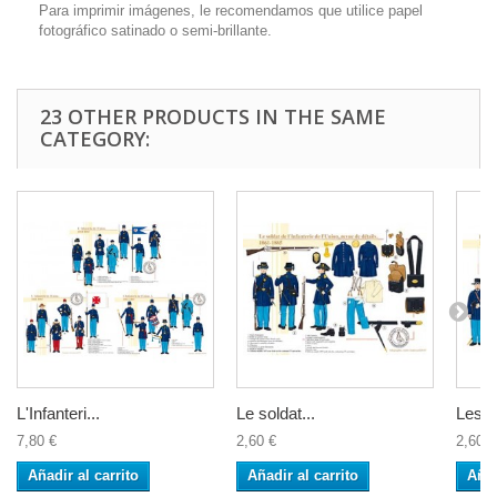
Para imprimir imágenes, le recomendamos que utilice papel
fotográfico satinado o semi-brillante.
23 OTHER PRODUCTS IN THE SAME
CATEGORY:
L'Infanteri...
Le soldat...
Les...
7,80 €
2,60 €
2,60 €
Añadir al carrito
Añadir al carrito
Añad