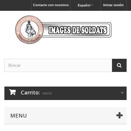
Contacte con nosotros
Iniciar sesión
Español
Carrito:
vacío
MENU