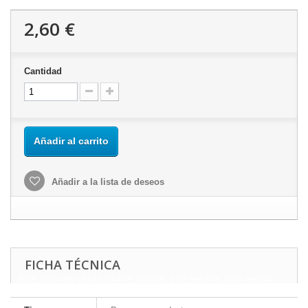
2,60 €
Cantidad
Añadir al carrito
Añadir a la lista de deseos
FICHA TÉCNICA
Este sitio web utiliza cookies propias y de terceros para mejorar
nuestros servicios y mostrarle publicidad relacionada con sus
preferencias mediante el análisis de sus hábitos de navegación.