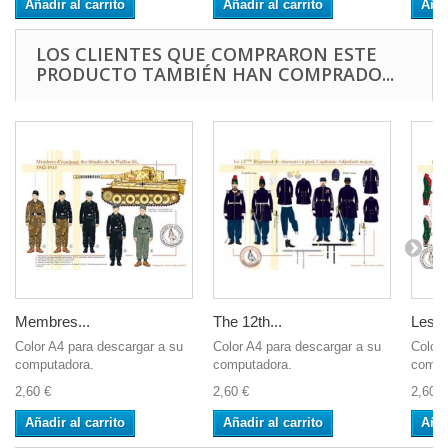
Añadir al carrito
Añadir al carrito
Añad
LOS CLIENTES QUE COMPRARON ESTE
PRODUCTO TAMBIÉN HAN COMPRADO...
Membres...
The 12th...
Les...
Color A4 para descargar a su
Color A4 para descargar a su
Color 
computadora.
computadora.
compu
2,60 €
2,60 €
2,60 €
Añadir al carrito
Añadir al carrito
Añad