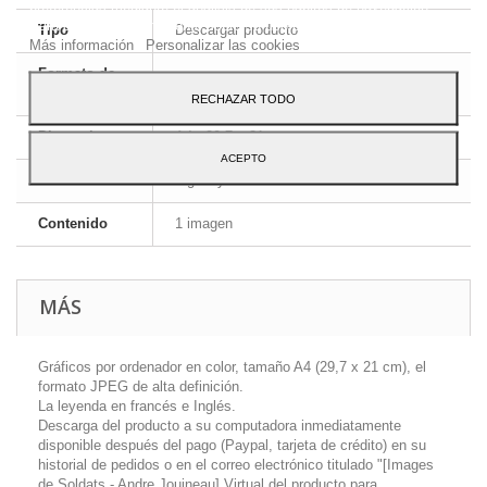
preferencias mediante el análisis de sus hábitos de navegación.
Para dar su consentimiento sobre su uso pulse el botón Acepto.
Tipo
Descargar producto
Más información
Personalizar las cookies
Formato de
JPEG HD
la imagen
RECHAZAR TODO
Dimensiones
A4 - 29,7 x 21 cm
ACEPTO
Idioma
Inglés y francés
Contenido
1 imagen
MÁS
Gráficos por ordenador en color, tamaño A4 (29,7 x 21 cm), el
formato JPEG de alta definición.
La leyenda en francés e Inglés.
Descarga del producto a su computadora inmediatamente
disponible después del pago (Paypal, tarjeta de crédito) en su
historial de pedidos o en el correo electrónico titulado "[Images
de Soldats - Andre Jouineau] Virtual del producto para