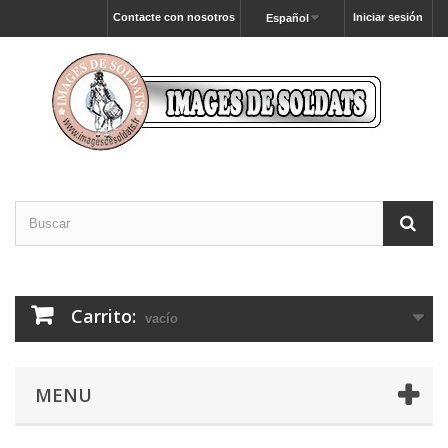
Contacte con nosotros
Iniciar sesión
Español
Carrito:
vacío
MENU