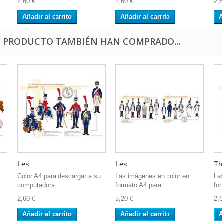
2,60 €
2,60 €
2,
Añadir al carrito
Añadir al carrito
A
E PRODUCTO TAMBIÉN HAN COMPRADO...
Les...
Les...
Th
Color A4 para descargar a su
Las imágenes en color en
La
computadora.
formato A4 para...
fo
2,60 €
5,20 €
2,
Añadir al carrito
Añadir al carrito
A