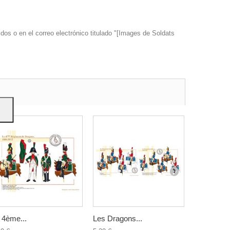
dos o en el correo electrónico titulado "[Images de Soldats
s y
 4ème...
Les Dragons...
Le 5ème...