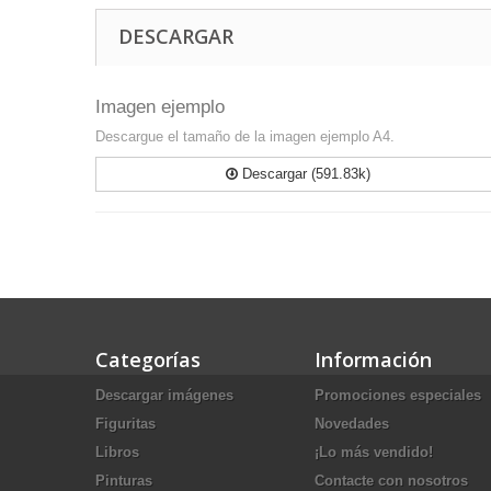
DESCARGAR
Imagen ejemplo
Descargue el tamaño de la imagen ejemplo A4.
Descargar (591.83k)
Categorías
Información
Descargar imágenes
Promociones especiales
Figuritas
Novedades
Libros
¡Lo más vendido!
Pinturas
Contacte con nosotros