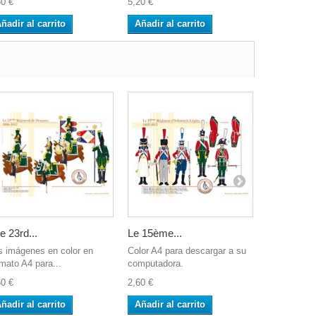
60 €
5,20 €
5,20 €
ñadir al carrito
Añadir al carrito
Añadir al 
e 23rd...
Le 15ème...
The 6nd...
s imágenes en color en
Color A4 para descargar a su
Las imágene
rmato A4 para...
computadora.
formato A4 
60 €
2,60 €
2,60 €
ñadir al carrito
Añadir al carrito
Añadir al 