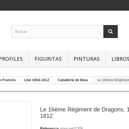
PROFILES
FIGURITAS
PINTURAS
LIBRO
o Francés
Line 1804-1812
Caballería de línea
Le 16ème Régiment
Le 16ème Régiment de Dragons, 
1812
Referencia
planche01308