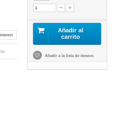
Añadir al
nterest
carrito
cto.
Añadir a la lista de deseos