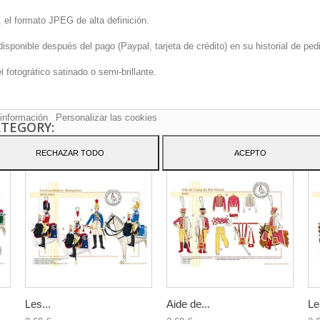
 el formato JPEG de alta definición.
onible después del pago (Paypal, tarjeta de crédito) en su historial de pedi
sitio web utiliza cookies propias y de terceros para mejorar nuestros servicio
fotográfico satinado o semi-brillante.
arle publicidad relacionada con sus preferencias mediante el análisis de sus
tos de navegación. Para dar su consentimiento sobre su uso pulse el botón
to.
información
Personalizar las cookies
ATEGORY:
RECHAZAR TODO
ACEPTO
Les...
Aide de...
Le