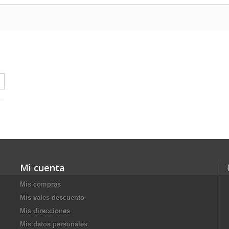
Mi cuenta
Mis compras
Mis vales descuento
Mis direcciones
Mis datos personales