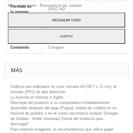
Más información
Personalizar las cookies
Formato de
JPEG HD
la imagen
RECHAZAR TODO
Dimensiones
A4 - 29,7 x 21 cm
Idioma
Inglés y francés
ACEPTO
Contenido
1 imagen
MÁS
Gráficos por ordenador en color, tamaño A4 (29,7 x 21 cm), el
formato JPEG de alta definición.
La leyenda en francés e Inglés.
Descarga del producto a su computadora inmediatamente
disponible después del pago (Paypal, tarjeta de crédito) en su
historial de pedidos o en el correo electrónico titulado "[Images
de Soldats - Andre Jouineau] Virtual del producto para
descargar".
Para imprimir imágenes, le recomendamos que utilice papel