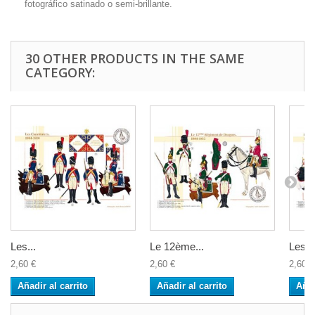
fotográfico satinado o semi-brillante.
30 OTHER PRODUCTS IN THE SAME
CATEGORY:
Les...
Le 12ème...
Les...
2,60 €
2,60 €
2,60 €
Añadir al carrito
Añadir al carrito
Añad