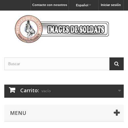
Contacte con nosotros
Iniciar sesión
Español
Carrito:
vacío
MENU