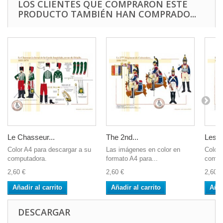
LOS CLIENTES QUE COMPRARON ESTE
PRODUCTO TAMBIÉN HAN COMPRADO...
Le Chasseur...
The 2nd...
Les G
Color A4 para descargar a su
Las imágenes en color en
Color 
computadora.
formato A4 para...
compu
2,60 €
2,60 €
2,60 €
Añadir al carrito
Añadir al carrito
Añad
DESCARGAR