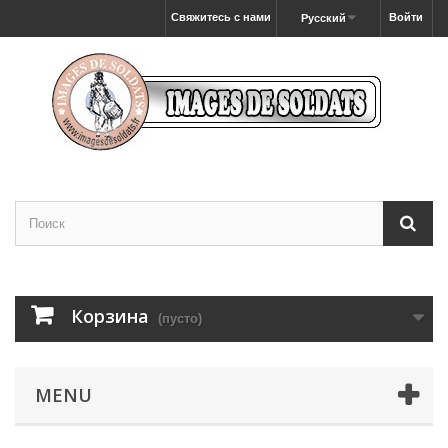
Свяжитесь с нами
Войти
Русский
Корзина
(пусто)
MENU