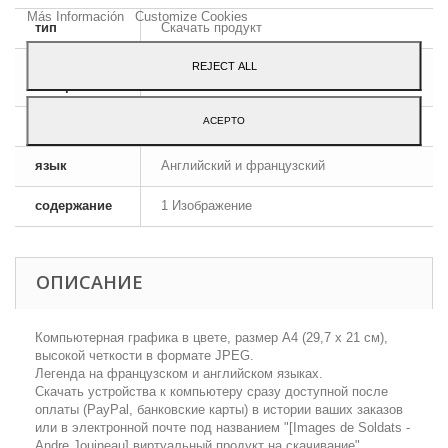
Más Información
Customize Cookies
тип
Скачать продукт
REJECT ALL
формат
JPEG HD
изображения
ACEPTO
размеры
A4 - 29,7 x 21 cm
язык
Английский и французский
содержание
1 Изображение
ОПИСАНИЕ
Компьютерная графика в цвете, размер А4 (29,7 х 21 см),
высокой четкости в формате JPEG.
Легенда на французском и английском языках.
Скачать устройства к компьютеру сразу доступной после
оплаты (PayPal, банковские карты) в истории ваших заказов
или в электронной почте под названием "[Images de Soldats -
Аndre Jouineau] виртуальный продукт на скачивание".