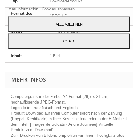
Typ
Download-Produkt
zu geben, klicken Sie auf die Schaltfläche Akzeptieren.
Más Información
Cookies anpassen
Format des
JPEG HD
Bildes
ALLE ABLEHNEN
Größe
A4 - 29,7 x 21 cm
ACEPTO
Sprache
Englisch und Französisch
Inhalt
1 Bild
MEHR INFOS
Computergrafik in der Farbe, A4-Format (29,7 x 21 cm),
hochauflösende JPEG-Format.
Legende in Französisch und Englisch.
Produkt Download auf Ihren Computer sofort nach der Zahlung
(Paypal, Kreditkarte) in Ihrer Bestellhistorie oder in der E-Mail mit
dem Titel "[Images de Soldats - André Jouineau] Virtuelle
Produkt zum Download".
Zum Drucken von Bildern, empfehlen wir Ihnen, Hochglanzfotos