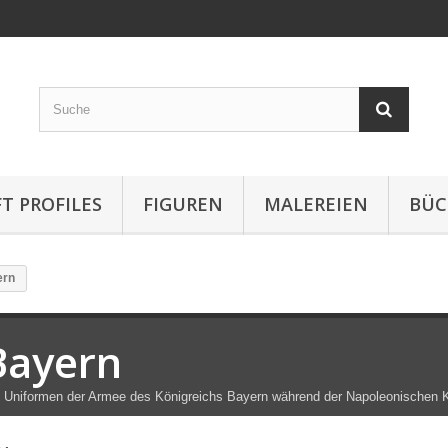
T PROFILES
FIGUREN
MALEREIEN
BÜC
ern
Bayern
 Uniformen
der Armee
des Königreichs
Bayern
während der Napoleonischen K