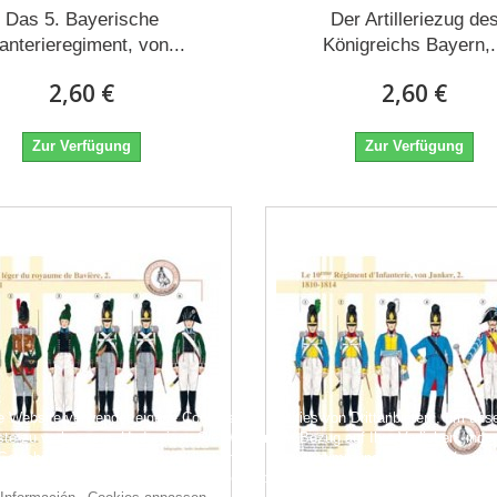
Das 5. Bayerische
Der Artilleriezug de
fanterieregiment, von...
Königreichs Bayern,.
2,60 €
2,60 €
Zur Verfügung
Zur Verfügung
e Website verwendet eigene Cookies und Cookies von Drittanbietern, um uns
ste zu verbessern. Und zeigen Sie Werbung in Bezug auf Ihre Vorlieben, inde
 Gewohnheiten analysieren navigation. Um Ihre Zustimmung zu seiner Verwen
ben, klicken Sie auf die Schaltfläche Akzeptieren.