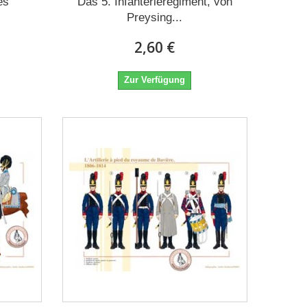
es
Das 5. Infanterieregiment, von
Preysing...
2,60 €
Zur Verfügung