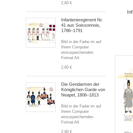
2,60 €
In
Infanterieregiment Nr.
41 aus Soissonnois,
1786–1791
Bild in der Farbe im auf
Ihrem Computer
einzuspeichernden
Format A4.
2,60 €
Die Gendarmen der
Königlichen Garde von
Neapel, 1806–1813
Bild in der Farbe im auf
Ihrem Computer
Dies
einzuspeichernden
Dien
Format A4.
Ihre
zu ge
2,60 €