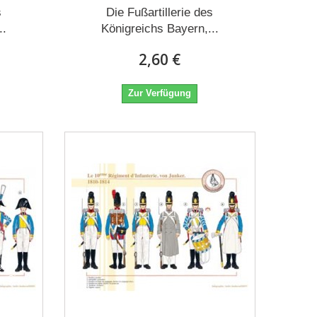
s
Die Fußartillerie des
..
Königreichs Bayern,...
2,60 €
Zur Verfügung
ere
m Sie
dung