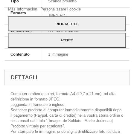
Tipo
Scarica prodotto
al suo utilizzo, premi il pulsante Accetto.
Más Información
Personalizzare i cookie
Formato
JPEG HD
immagine
RIFIUTA TUTTI
Dimensioni
A4 - 29,7 x 21 cm
ACEPTO
Lingua
Inglese e francese
Contenuto
1 immagine
DETTAGLI
Computer grafica a colori, formato A4 (29,7 x 21 cm), ad alta
definizione in formato JPEG.
Leggenda in francese e inglese.
Scaricare prodotto al computer immediatamente disponibili dopo
il pagamento (Paypal, carta di credito) nella vostra storia ordine o
nella email dal titolo "[Images de Soldats - Andre Jouineau]
Prodotto virtuale per scaricare".
Per stampare le immagini, si consiglia di utilizzare foto lucida o