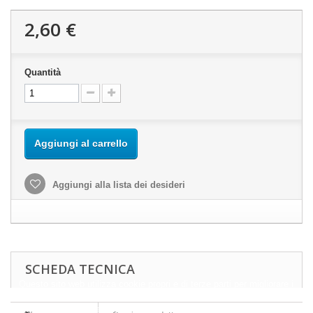
2,60 €
Quantità
Aggiungi al carrello
Aggiungi alla lista dei desideri
SCHEDA TECNICA
Questo sito web utilizza cookie propri e di terze parti per migliorare i
nostri servizi e mostrarti pubblicità relativa alle tue preferenze
analizzando le tue abitudini di navigazione. Per dare il tuo consenso