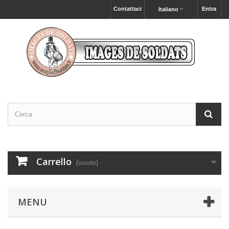
Contattaci
Entra
Italiano
Carrello
(vuoto)
MENU