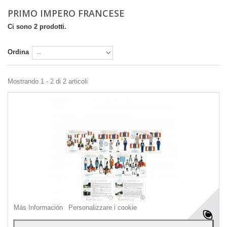
PRIMO IMPERO FRANCESE
Ci sono 2 prodotti.
Ordina
Mostrando 1 - 2 di 2 articoli
Questo sito web utilizza cookie propri e di terze parti per migliorare i
nostri servizi e mostrarti pubblicità relativa alle tue preferenze
analizzando le tue abitudini di navigazione. Per dare il tuo consenso
al suo utilizzo, premi il pulsante Accetto.
Más Información
Personalizzare i cookie