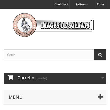
Contattaci
Entra
Italiano
Carrello
(vuoto)
MENU