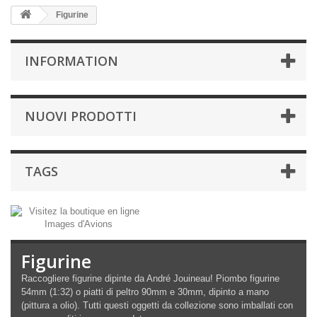
Figurine
INFORMATION
NUOVI PRODOTTI
TAGS
Figurine
Raccogliere figurine dipinte da André Jouineau! Piombo figurine
54mm (1:32) o piatti di peltro 90mm e 30mm, dipinto a mano
(pittura a olio). Tutti questi oggetti da collezione sono imballati con