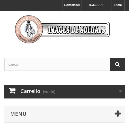
Contattaci
Entra
Italiano
Carrello
(vuoto)
MENU