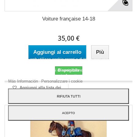
Voiture française 14-18
35,00 €
Aggiungi al carrello
Più
Questo sito web utilizza cookie propri e di terze parti per migliorare i
nostri servizi e mostrarti pubblicità relativa alle tue preferenze
analizzando le tue abitudini di navigazione. Per dare il tuo consenso
Disponibile
al suo utilizzo, premi il pulsante Accetto.
Más Información
Personalizzare i cookie
Aggiungi alla lista dei
desideri
RIFIUTA TUTTI
ACEPTO