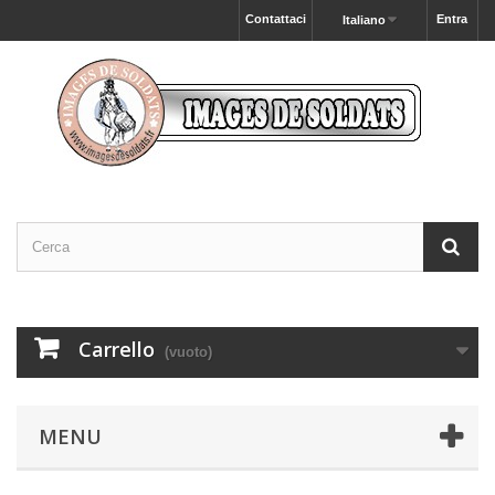
Contattaci
Entra
Italiano
Carrello
(vuoto)
MENU