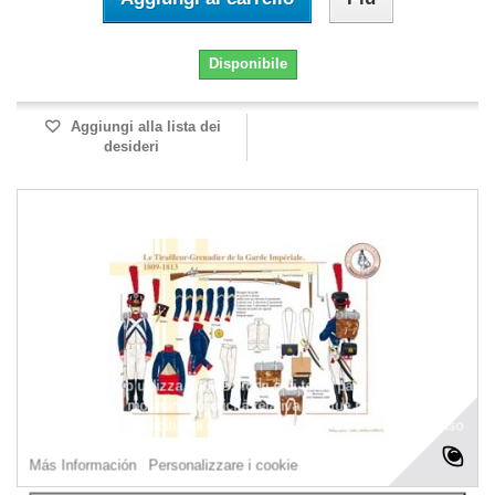
Disponibile
Aggiungi alla lista dei
desideri
Questo sito web utilizza cookie propri e di terze parti per migliorare i
nostri servizi e mostrarti pubblicità relativa alle tue preferenze
analizzando le tue abitudini di navigazione. Per dare il tuo consenso
al suo utilizzo, premi il pulsante Accetto.
Más Información
Personalizzare i cookie