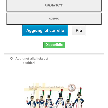
The Tirailleur-Grenadier of the Imperial...
RIFIUTA TUTTI
2,60 €
ACEPTO
Aggiungi al carrello
Più
Disponibile
Aggiungi alla lista dei
desideri