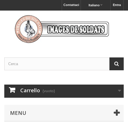
Contattaci
Entra
Italiano
Carrello
(vuoto)
MENU