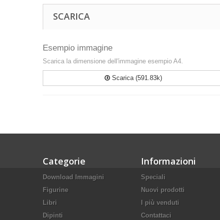
SCARICA
Esempio immagine
Scarica la dimensione dell'immagine esempio A4.
Scarica (591.83k)
Categorie
Informazioni
Download Immagini
Speciali
Figurine
Nuovi prodotti
Libri
I più venduti
Dipinti
Contattaci