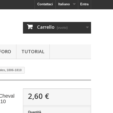
Contattaci
Italiano
Entra
Carrello
(vuoto)
FORO
TUTORIAL
ples, 1806-1810
2,60 €
Cheval
810
Quantità