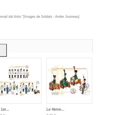
 email dal titolo "[Images de Soldats - Andre Jouineau]
e
 1er...
Le 4ème...
Les Vélites