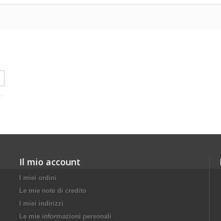
Il mio account
I miei ordini
Le mie note di credito
I miei indirizzi
Le mie informazioni personali