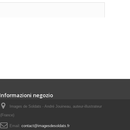
Informazioni negozio
Images de Soldats - André Jouineau, auteur-illustrateur
(France)
Email:
contact@imagesdesoldats.fr