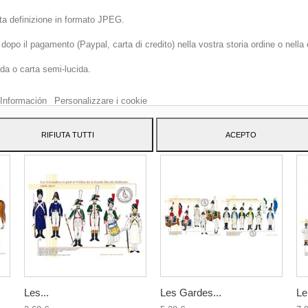
lta definizione in formato JPEG.
opo il pagamento (Paypal, carta di credito) nella vostra storia ordine o nella
o sito web utilizza cookie propri e di terze parti per migliorare i nostri servizi 
ida o carta semi-lucida.
arti pubblicità relativa alle tue preferenze analizzando le tue abitudini di
azione. Per dare il tuo consenso al suo utilizzo, premi il pulsante Accetto.
Información
Personalizzare i cookie
ATEGORY:
RIFIUTA TUTTI
ACEPTO
Les...
Les Gardes...
Le