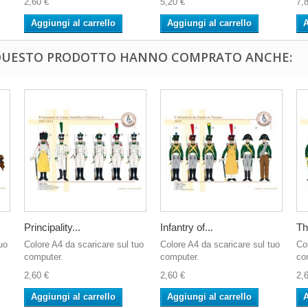
2,60 €
5,20 €
7,
Aggiungi al carrello
Aggiungi al carrello
A
 QUESTO PRODOTTO HANNO COMPRATO ANCHE:
Principality...
Infantry of...
Th
uo
Colore A4 da scaricare sul tuo
Colore A4 da scaricare sul tuo
Co
computer.
computer.
co
2,60 €
2,60 €
2,
Aggiungi al carrello
Aggiungi al carrello
A