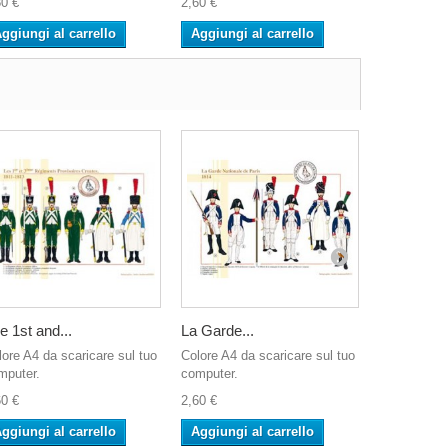
80 €
2,60 €
2,60 €
ggiungi al carrello
Aggiungi al carrello
Aggiungi 
e 1st and...
La Garde...
The Foot..
lore A4 da scaricare sul tuo
Colore A4 da scaricare sul tuo
Colore A4 d
mputer.
computer.
computer.
60 €
2,60 €
2,60 €
ggiungi al carrello
Aggiungi al carrello
Aggiungi 