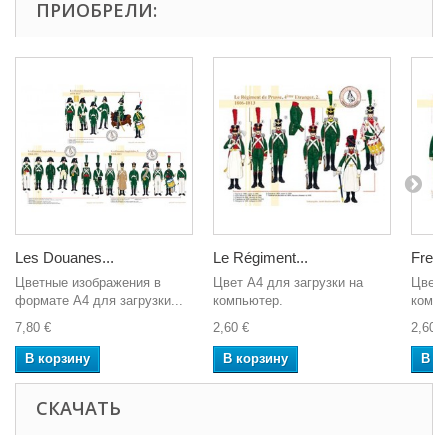
ПРИОБРЕЛИ:
Les Douanes...
Le Régiment...
Frenc
Цветные изображения в
Цвет A4 для загрузки на
Цвет 
формате А4 для загрузки...
компьютер.
компь
7,80 €
2,60 €
2,60 €
В корзину
В корзину
В к
СКАЧАТЬ