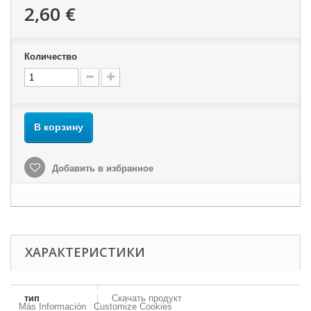
2,60 €
Количество
В корзину
Добавить в избранное
ХАРАКТЕРИСТИКИ
Our webstore uses cookies to offer a better user experience and we consider that
you are accepting their use if you keep browsing the website.
тип
Скачать продукт
Más Información
Customize Cookies