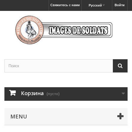
Свяжитесь с нами
Войти
Русский
Корзина
(пусто)
MENU