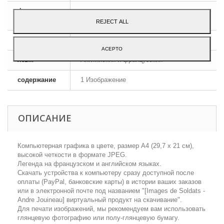
формат
JPEG HD
изображения
REJECT ALL
размеры
A4 - 29,7 x 21 cm
ACEPTO
язык
Английский и французский
содержание
1 Изображение
ОПИСАНИЕ
Компьютерная графика в цвете, размер А4 (29,7 х 21 см),
высокой четкости в формате JPEG.
Легенда на французском и английском языках.
Скачать устройства к компьютеру сразу доступной после
оплаты (PayPal, банковские карты) в истории ваших заказов
или в электронной почте под названием "[Images de Soldats -
Аndre Jouineau] виртуальный продукт на скачивание".
Для печати изображений, мы рекомендуем вам использовать
глянцевую фотографию или полу-глянцевую бумагу.