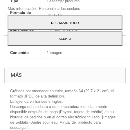
Tipo
Descargar producto
Para dar su consentimiento sobre su uso pulse el botón Acepto.
Más información
Personalizar las cookies
Formato de
JPEG HD
la imagen
RECHAZAR TODO
Dimensiones
A4 - 29,7 x 21 cm
ACEPTO
Idioma
Inglés y francés
Contenido
1 imagen
MÁS
Gráficos por ordenador en color, tamaño A4 (29,7 x 21 cm), el
formato JPEG de alta definición.
La leyenda en francés e Inglés.
Descarga del producto a su computadora inmediatamente
disponible después del pago (Paypal, tarjeta de crédito) en su
historial de pedidos o en el correo electrónico titulado "[Images
de Soldats - Andre Jouineau] Virtual del producto para
descargar".