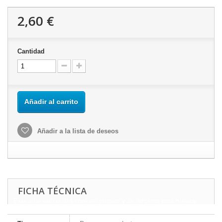
2,60 €
Cantidad
Añadir al carrito
Añadir a la lista de deseos
FICHA TÉCNICA
Este sitio web utiliza cookies propias y de terceros para mejorar
nuestros servicios y mostrarle publicidad relacionada con sus
preferencias mediante el análisis de sus hábitos de navegación.