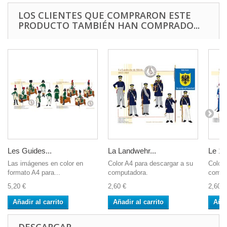
LOS CLIENTES QUE COMPRARON ESTE
PRODUCTO TAMBIÉN HAN COMPRADO...
Les Guides...
La Landwehr...
Le 1er
Las imágenes en color en
Color A4 para descargar a su
Color 
formato A4 para...
computadora.
compu
5,20 €
2,60 €
2,60 €
Añadir al carrito
Añadir al carrito
Añad