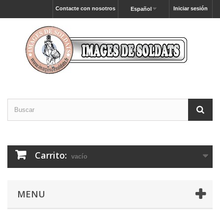
Contacte con nosotros
Iniciar sesión
Español
Carrito:
vacío
MENU