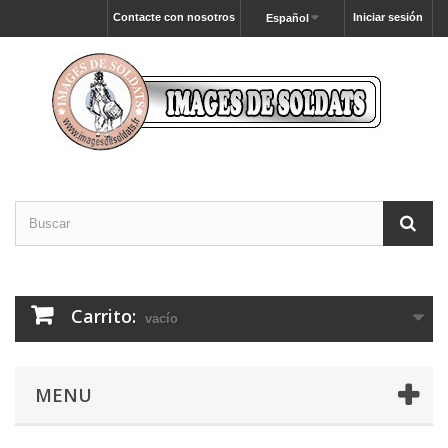
Contacte con nosotros
Iniciar sesión
Español
Carrito:
vacío
MENU