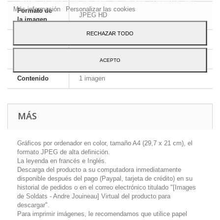
Más información
Personalizar las cookies
Formato de
JPEG HD
la imagen
RECHAZAR TODO
Dimensiones
A4 - 29,7 x 21 cm
Idioma
Inglés y francés
ACEPTO
Contenido
1 imagen
MÁS
Gráficos por ordenador en color, tamaño A4 (29,7 x 21 cm), el
formato JPEG de alta definición.
La leyenda en francés e Inglés.
Descarga del producto a su computadora inmediatamente
disponible después del pago (Paypal, tarjeta de crédito) en su
historial de pedidos o en el correo electrónico titulado "[Images
de Soldats - Andre Jouineau] Virtual del producto para
descargar".
Para imprimir imágenes, le recomendamos que utilice papel