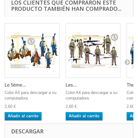
LOS CLIENTES QUE COMPRARON ESTE
PRODUCTO TAMBIÉN HAN COMPRADO...
Le 5ème...
Les...
The 2
Color A4 para descargar a su
Color A4 para descargar a su
Color 
computadora.
computadora.
compu
2,60 €
2,60 €
2,60 €
Añadir al carrito
Añadir al carrito
Añad
DESCARGAR