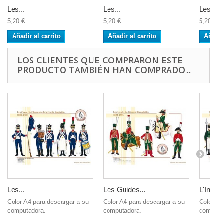
Les...
Les...
Les...
5,20 €
5,20 €
5,20 €
Añadir al carrito
Añadir al carrito
Añad
LOS CLIENTES QUE COMPRARON ESTE
PRODUCTO TAMBIÉN HAN COMPRADO...
Les...
Les Guides...
L'Infa
Color A4 para descargar a su
Color A4 para descargar a su
Color 
computadora.
computadora.
compu