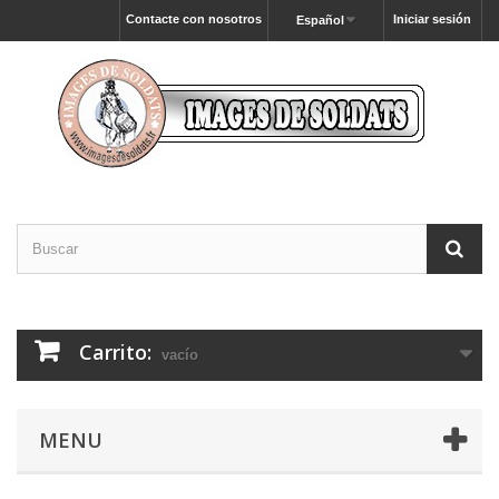
Contacte con nosotros
Iniciar sesión
Español
Carrito:
vacío
MENU