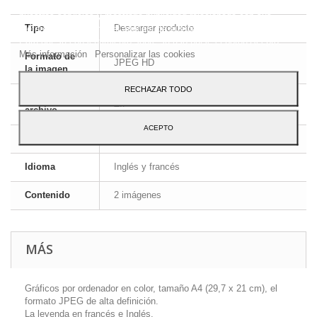
Este sitio web utiliza cookies propias y de terceros para mejorar
nuestros servicios y mostrarle publicidad relacionada con sus
preferencias mediante el análisis de sus hábitos de navegación.
Tipo
Descargar producto
Para dar su consentimiento sobre su uso pulse el botón Acepto.
Más información
Personalizar las cookies
Formato de
JPEG HD
la imagen
RECHAZAR TODO
Formato de
ZIP
archivo
ACEPTO
Dimensiones
A4 - 29,7 x 21 cm
Idioma
Inglés y francés
Contenido
2 imágenes
MÁS
Gráficos por ordenador en color, tamaño A4 (29,7 x 21 cm), el
formato JPEG de alta definición.
La leyenda en francés e Inglés.