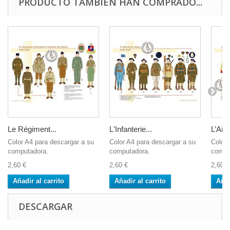
PRODUCTO TAMBIÉN HAN COMPRADO...
Le Régiment...
L'Infanterie...
L’Aide
Color A4 para descargar a su
Color A4 para descargar a su
Color 
computadora.
computadora.
compu
2,60 €
2,60 €
2,60 €
Añadir al carrito
Añadir al carrito
Añad
DESCARGAR