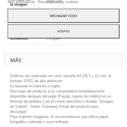
Más información
Personalizar las cookies
JPEG HD
la imagen
Dimensiones
A4 - 29,7 x 21 cm
RECHAZAR TODO
Idioma
Inglés y francés
ACEPTO
Contenido
1 imagen
MÁS
Gráficos por ordenador en color, tamaño A4 (29,7 x 21 cm), el
formato JPEG de alta definición.
La leyenda en francés e Inglés.
Descarga del producto a su computadora inmediatamente
disponible después del pago (Paypal, tarjeta de crédito) en su
historial de pedidos o en el correo electrónico titulado "[Images
de Soldats - Andre Jouineau] Virtual del producto para
descargar".
Para imprimir imágenes, le recomendamos que utilice papel
fotográfico satinado o semi-brillante.