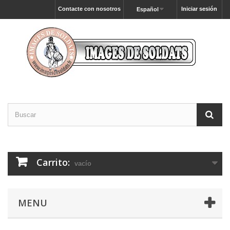
Contacte con nosotros
Iniciar sesión
Español
Carrito:
vacío
MENU