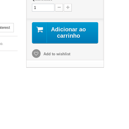
.
terest
Adicionar ao
carrinho
o.
Add to wishlist