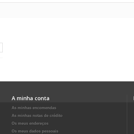
A minha conta
As minhas encomendas
As minhas notas de crédito
Os meus endereços
Os meus dados pessoais