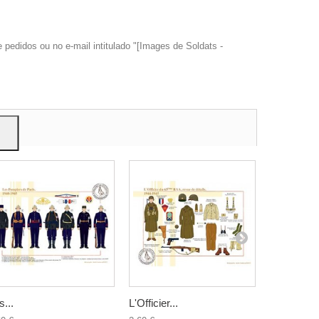
edidos ou no e-mail intitulado "[Images de Soldats -
trar
ão.
s...
L'Officier...
Le...