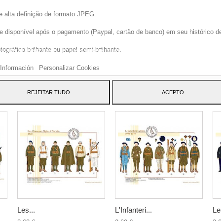
e alta definição de formato JPEG.
disponível após o pagamento (Paypal, cartão de banco) em seu histórico de p
site usa cookies próprios e de terceiros para melhorar nossos serviços e mos
gráfico brilhante ou papel semi-brilhante.
blicidade relacionada às suas preferências, analisando seus hábitos navegaç
 dar seu consentimento ao seu uso, pressione o botão Aceito.
Información
Personalizar Cookies
ATEGORY:
REJEITAR TUDO
ACEPTO
Les...
L'Infanteri...
Le