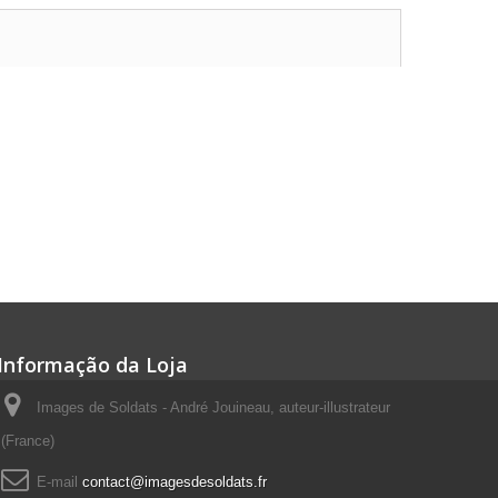
Informação da Loja
Images de Soldats - André Jouineau, auteur-illustrateur
(France)
E-mail
contact@imagesdesoldats.fr