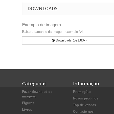
DOWNLOADS
Exemplo de imagem
Baixe o tamanho da imagem exemplo A4.
Downloads (591.83k)
Categorias
Informação
Fazer download de
Promoções
imagens
Novos produtos
Figuras
Top de vendas
Livros
Contacte-nos