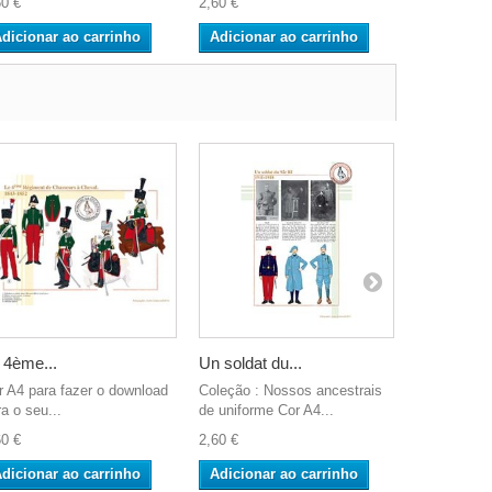
60 €
2,60 €
2,60 €
dicionar ao carrinho
Adicionar ao carrinho
Adicionar
 4ème...
Un soldat du...
Les...
r A4 para fazer o download
Coleção : Nossos ancestrais
Cor A4 para
a o seu...
de uniforme Cor A4...
para o seu..
60 €
2,60 €
2,60 €
dicionar ao carrinho
Adicionar ao carrinho
Adicionar