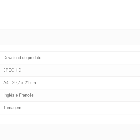
Download do produto
JPEG HD
A4 - 29,7 x 21 cm
Inglês e Francês
1 imagem