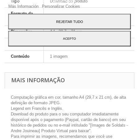
ao seu uso, pressione o botão Aceito.
Tipo
Download do produto
Más Información
Personalizar Cookies
Formato da
JPEG HD
imagem
REJEITAR TUDO
Dimensões
A4 - 29,7 x 21 cm
ACEPTO
Língua
Inglês e Francês
Conteúdo
1 imagem
MAIS INFORMAÇÃO
Computação gráfica em cor, tamanho A4 (29,7 x 21 cm), de alta
definição de formato JPEG.
Legend em Francês e Inglês.
Download do produto para o seu computador imediatamente
disponível após o pagamento (Paypal, cartão de banco) em seu
histórico de pedidos ou no e-mail intitulado "[Images de Soldats -
Andre Jouineau] Produto Virtual para baixar".
Para imprimir as imagens, recomendamos que você use