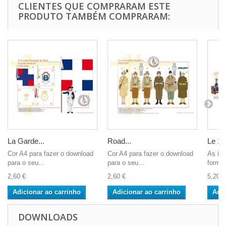
CLIENTES QUE COMPRARAM ESTE
PRODUTO TAMBÉM COMPRARAM:
La Garde...
Road...
Le 1er
Cor A4 para fazer o download
Cor A4 para fazer o download
As im
para o seu...
para o seu...
format
2,60 €
2,60 €
5,20 €
Adicionar ao carrinho
Adicionar ao carrinho
Adic
DOWNLOADS