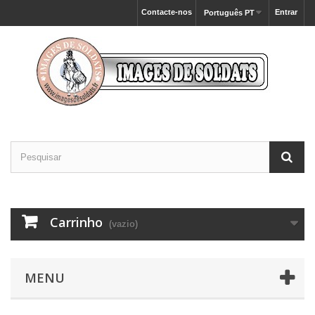
Contacte-nos
Entrar
Português PT
Carrinho
(vazio)
MENU