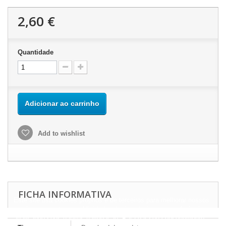
2,60 €
Quantidade
Adicionar ao carrinho
Add to wishlist
FICHA INFORMATIVA
Este site usa cookies próprios e de terceiros para melhorar nossos
serviços e mostrar a publicidade relacionada às suas preferências,
analisando seus hábitos navegação. Para dar seu consentimento