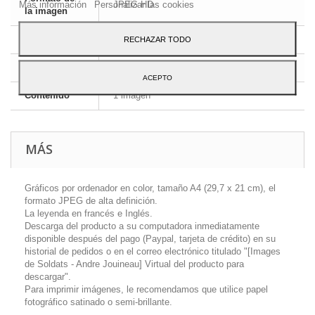
Más información
Personalizar las cookies
JPEG HD
la imagen
Dimensiones
A4 - 29,7 x 21 cm
RECHAZAR TODO
Idioma
Francés
ACEPTO
Contenido
1 imagen
MÁS
Gráficos por ordenador en color, tamaño A4 (29,7 x 21 cm), el
formato JPEG de alta definición.
La leyenda en francés e Inglés.
Descarga del producto a su computadora inmediatamente
disponible después del pago (Paypal, tarjeta de crédito) en su
historial de pedidos o en el correo electrónico titulado "[Images
de Soldats - Andre Jouineau] Virtual del producto para
descargar".
Para imprimir imágenes, le recomendamos que utilice papel
fotográfico satinado o semi-brillante.