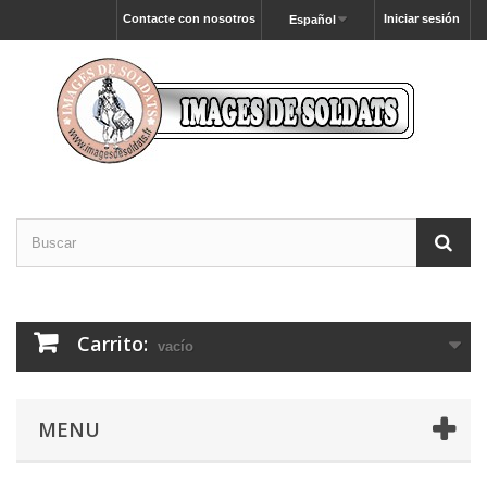
Contacte con nosotros
Iniciar sesión
Español
Carrito:
vacío
MENU