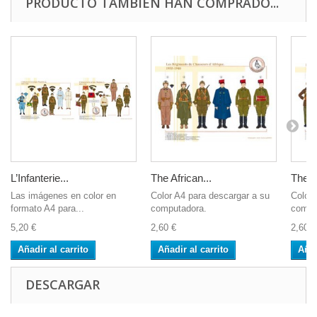
PRODUCTO TAMBIÉN HAN COMPRADO...
L’Infanterie...
The African...
The 1
Las imágenes en color en
Color A4 para descargar a su
Color 
formato A4 para...
computadora.
compu
5,20 €
2,60 €
2,60 €
Añadir al carrito
Añadir al carrito
Añad
DESCARGAR