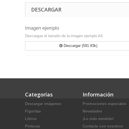
DESCARGAR
Imagen ejemplo
Descargue el tamaño de la imagen ejemplo A4.
Descargar (591.83k)
Categorías
Información
Descargar imágenes
Promociones especiales
Figuritas
Novedades
Libros
¡Lo más vendido!
Pinturas
Contacte con nosotros