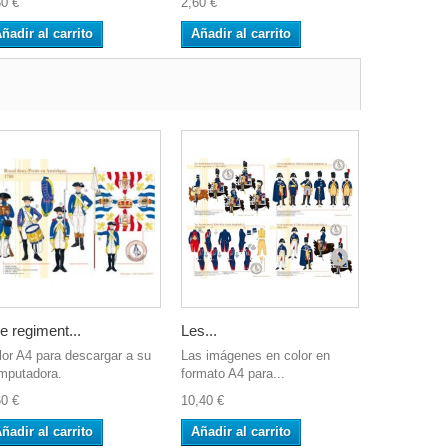
80 €
2,60 €
2,60 €
ñadir al carrito
Añadir al carrito
Añadir al 
e regiment...
Les...
Le 2e...
lor A4 para descargar a su
Las imágenes en color en
Las imágene
mputadora.
formato A4 para...
formato A4 
60 €
10,40 €
7,80 €
ñadir al carrito
Añadir al carrito
Añadir al 