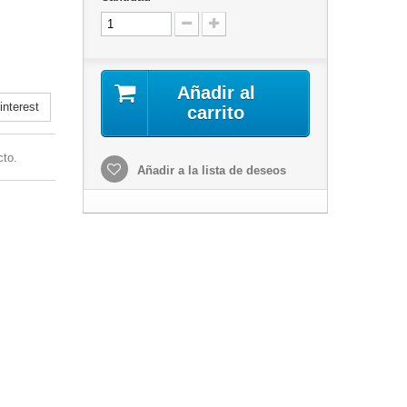
Añadir al
nterest
carrito
cto.
Añadir a la lista de deseos