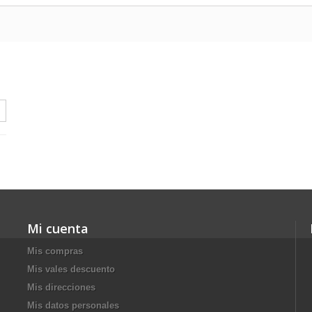
Mi cuenta
Mis compras
Mis vales descuento
Mis direcciones
Mis datos personales