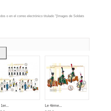
dos o en el correo electrónico titulado "[Images de Soldats
s y
 1er...
Le 4ème...
Les Vélites