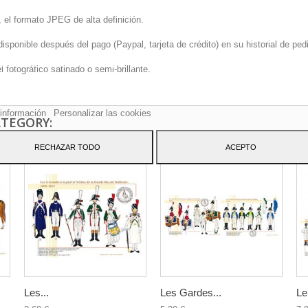
 el formato JPEG de alta definición.
onible después del pago (Paypal, tarjeta de crédito) en su historial de pedi
sitio web utiliza cookies propias y de terceros para mejorar nuestros servicio
fotográfico satinado o semi-brillante.
arle publicidad relacionada con sus preferencias mediante el análisis de sus
tos de navegación. Para dar su consentimiento sobre su uso pulse el botón
to.
información
Personalizar las cookies
ATEGORY:
RECHAZAR TODO
ACEPTO
Les...
Les Gardes...
Le