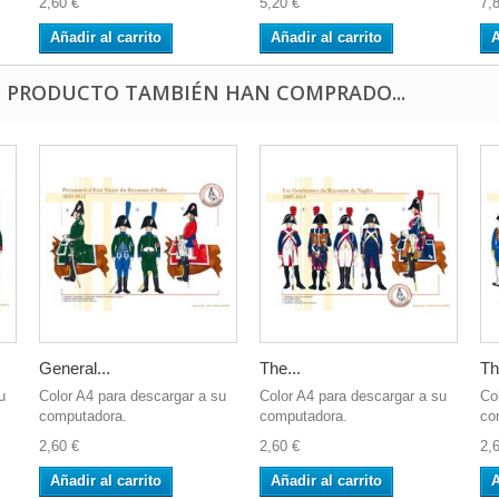
2,60 €
5,20 €
7,
Añadir al carrito
Añadir al carrito
A
E PRODUCTO TAMBIÉN HAN COMPRADO...
General...
The...
Th
u
Color A4 para descargar a su
Color A4 para descargar a su
Co
computadora.
computadora.
co
2,60 €
2,60 €
2,
Añadir al carrito
Añadir al carrito
A