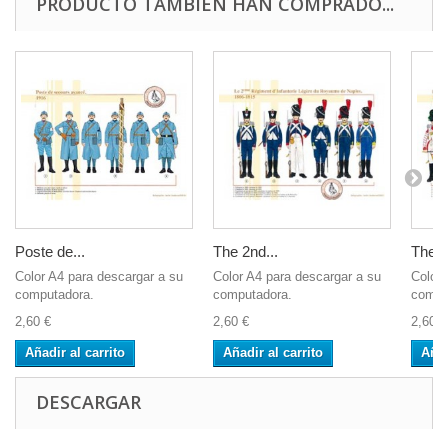
PRODUCTO TAMBIÉN HAN COMPRADO...
Poste de...
The 2nd...
The Ve
Color A4 para descargar a su
Color A4 para descargar a su
Color 
computadora.
computadora.
compu
2,60 €
2,60 €
2,60 €
Añadir al carrito
Añadir al carrito
Añad
DESCARGAR