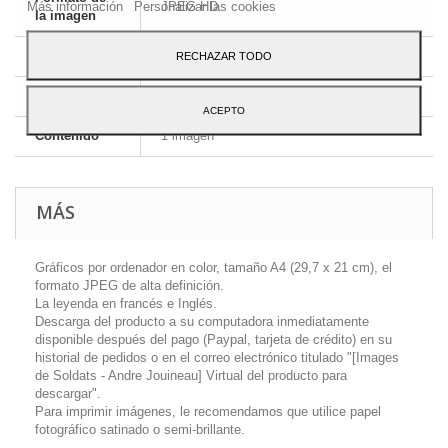
Más información
Personalizar las cookies
JPEG HD
la imagen
Dimensiones
A4 - 29,7 x 21 cm
RECHAZAR TODO
Idioma
Inglés y francés
ACEPTO
Contenido
1 imagen
MÁS
Gráficos por ordenador en color, tamaño A4 (29,7 x 21 cm), el
formato JPEG de alta definición.
La leyenda en francés e Inglés.
Descarga del producto a su computadora inmediatamente
disponible después del pago (Paypal, tarjeta de crédito) en su
historial de pedidos o en el correo electrónico titulado "[Images
de Soldats - Andre Jouineau] Virtual del producto para
descargar".
Para imprimir imágenes, le recomendamos que utilice papel
fotográfico satinado o semi-brillante.