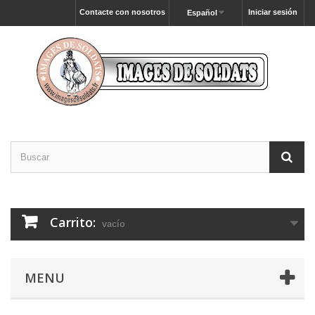
Contacte con nosotros
Iniciar sesión
Español
Carrito:
vacío
MENU