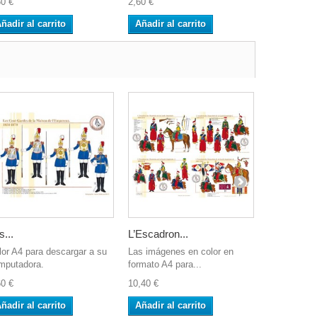
60 €
2,60 €
2,60 €
ñadir al carrito
Añadir al carrito
Añadir al 
s...
L’Escadron...
Aide de C
lor A4 para descargar a su
Las imágenes en color en
Color A4 pa
mputadora.
formato A4 para...
computador
60 €
10,40 €
2,60 €
ñadir al carrito
Añadir al carrito
Añadir al 