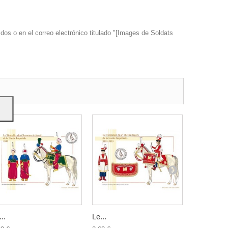
dos o en el correo electrónico titulado "[Images de Soldats
s y
..
Le...
Les Dragon