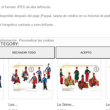
 el formato JPEG de alta definición.
onible después del pago (Paypal, tarjeta de crédito) en su historial de pedi
sitio web utiliza cookies propias y de terceros para mejorar nuestros servicio
fotográfico satinado o semi-brillante.
arle publicidad relacionada con sus preferencias mediante el análisis de sus
tos de navegación. Para dar su consentimiento sobre su uso pulse el botón
to.
información
Personalizar las cookies
ATEGORY:
RECHAZAR TODO
ACEPTO
Les...
Le 2ème...
Le.