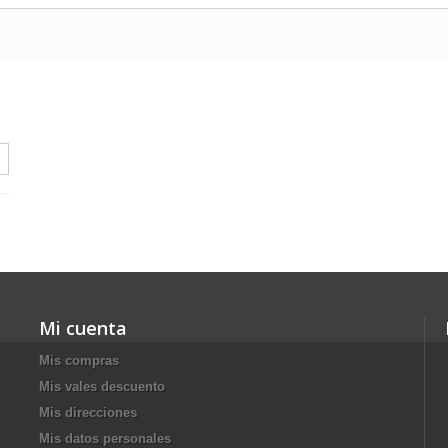
Mi cuenta
Mis compras
Mis vales descuento
Mis direcciones
Mis datos personales