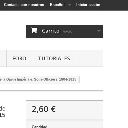
Contacte con nosotros
Español
Iniciar sesión
Carrito:
vacío
S
FORO
TUTORIALES
e la Garde Impériale, Sous-Officiers, 1804-1815
2,60 €
rde
15
Cantidad