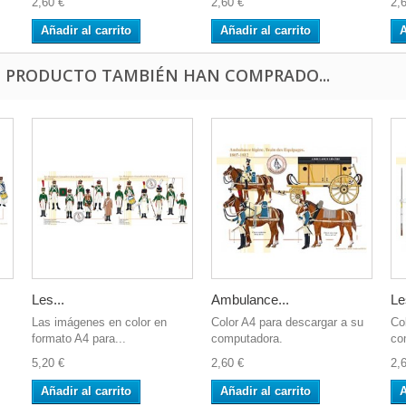
2,60 €
2,60 €
2,
Añadir al carrito
Añadir al carrito
A
E PRODUCTO TAMBIÉN HAN COMPRADO...
Les...
Ambulance...
Le
Las imágenes en color en
Color A4 para descargar a su
Co
formato A4 para...
computadora.
co
5,20 €
2,60 €
2,
Añadir al carrito
Añadir al carrito
A