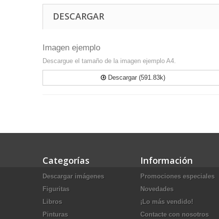
DESCARGAR
Imagen ejemplo
Descargue el tamaño de la imagen ejemplo A4.
Descargar (591.83k)
Categorías
Información
Descargar imágenes
Promociones especiales
Figuritas
Novedades
Libros
¡Lo más vendido!
Pinturas
Contacte con nosotros