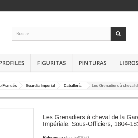
PROFILES
FIGURITAS
PINTURAS
LIBRO
o Francés
Guardia Imperial
Caballería
Les Grenadiers à cheval d
Les Grenadiers à cheval de la Ga
Impériale, Sous-Officiers, 1804-18
Referencia
planche01060