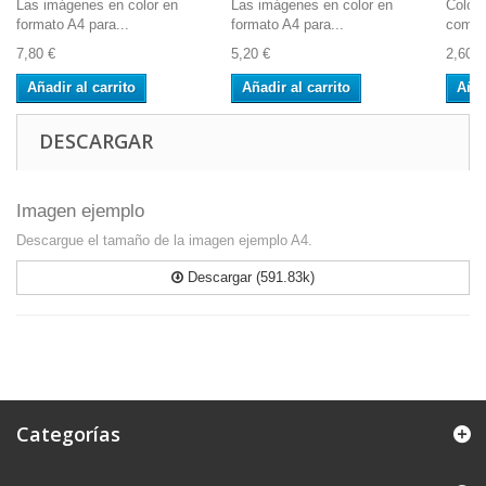
Las imágenes en color en
Las imágenes en color en
Color 
formato A4 para...
formato A4 para...
compu
7,80 €
5,20 €
2,60 €
Añadir al carrito
Añadir al carrito
Añad
DESCARGAR
Imagen ejemplo
Descargue el tamaño de la imagen ejemplo A4.
Descargar (591.83k)
Categorías