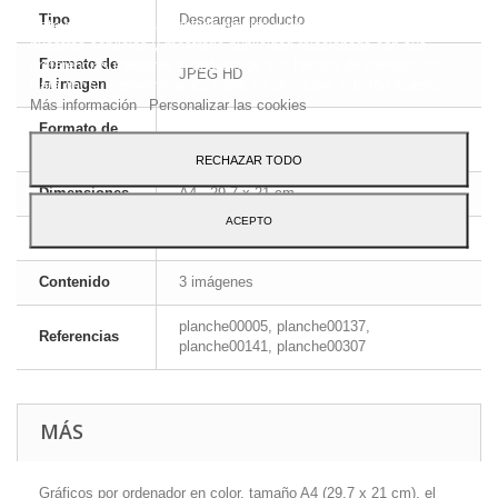
Tipo
Descargar producto
Este sitio web utiliza cookies propias y de terceros para mejorar
nuestros servicios y mostrarle publicidad relacionada con sus
preferencias mediante el análisis de sus hábitos de navegación.
Formato de
JPEG HD
Para dar su consentimiento sobre su uso pulse el botón Acepto.
la imagen
Más información
Personalizar las cookies
Formato de
ZIP
archivo
RECHAZAR TODO
Dimensiones
A4 - 29,7 x 21 cm
ACEPTO
Idioma
Inglés y francés
Contenido
3 imágenes
planche00005, planche00137,
Referencias
planche00141, planche00307
MÁS
Gráficos por ordenador en color, tamaño A4 (29,7 x 21 cm), el