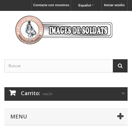
Contacte con nosotros
Iniciar sesión
Español
Carrito:
vacío
MENU