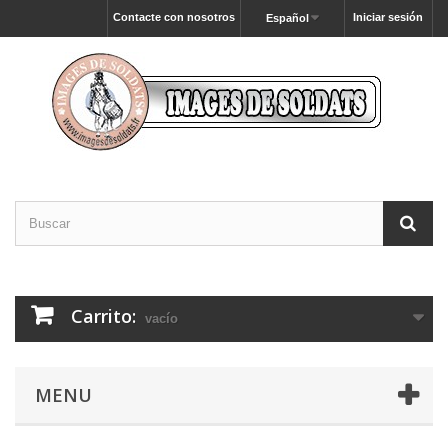
Contacte con nosotros
Iniciar sesión
Español
Carrito:
vacío
MENU