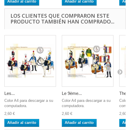
Añadir al carrito
Añadir al carrito
Añad
LOS CLIENTES QUE COMPRARON ESTE
PRODUCTO TAMBIÉN HAN COMPRADO...
Les...
Le 9ème...
The 2
Color A4 para descargar a su
Color A4 para descargar a su
Color 
computadora.
computadora.
compu
2,60 €
2,60 €
2,60 €
Añadir al carrito
Añadir al carrito
Añad