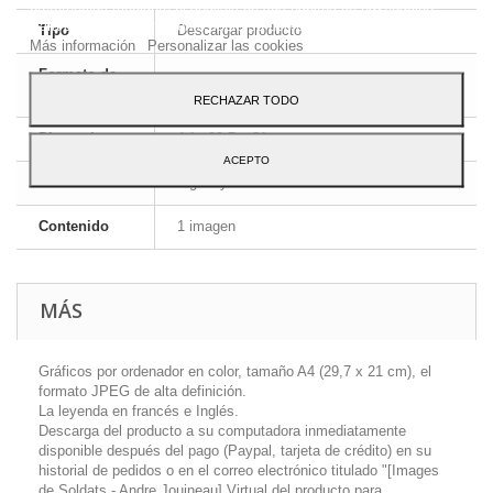
preferencias mediante el análisis de sus hábitos de navegación.
Para dar su consentimiento sobre su uso pulse el botón Acepto.
Tipo
Descargar producto
Más información
Personalizar las cookies
Formato de
JPEG HD
la imagen
RECHAZAR TODO
Dimensiones
A4 - 29,7 x 21 cm
ACEPTO
Idioma
Inglés y francés
Contenido
1 imagen
MÁS
Gráficos por ordenador en color, tamaño A4 (29,7 x 21 cm), el
formato JPEG de alta definición.
La leyenda en francés e Inglés.
Descarga del producto a su computadora inmediatamente
disponible después del pago (Paypal, tarjeta de crédito) en su
historial de pedidos o en el correo electrónico titulado "[Images
de Soldats - Andre Jouineau] Virtual del producto para