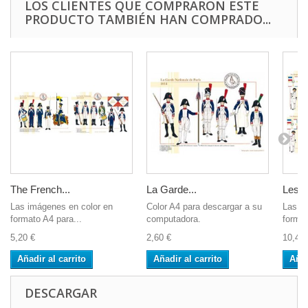
LOS CLIENTES QUE COMPRARON ESTE
PRODUCTO TAMBIÉN HAN COMPRADO...
The French...
La Garde...
Les D
Las imágenes en color en
Color A4 para descargar a su
Las i
formato A4 para...
computadora.
format
5,20 €
2,60 €
10,40 
Añadir al carrito
Añadir al carrito
Añad
DESCARGAR