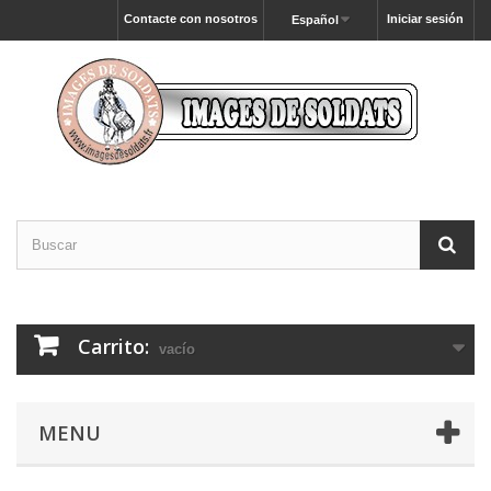
Contacte con nosotros
Iniciar sesión
Español
Carrito:
vacío
MENU