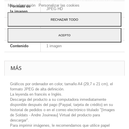
Más información
Personalizar las cookies
Formato de
JPEG HD
la imagen
RECHAZAR TODO
Dimensiones
A4 - 29,7 x 21 cm
Idioma
Inglés y francés
ACEPTO
Contenido
1 imagen
MÁS
Gráficos por ordenador en color, tamaño A4 (29,7 x 21 cm), el
formato JPEG de alta definición.
La leyenda en francés e Inglés.
Descarga del producto a su computadora inmediatamente
disponible después del pago (Paypal, tarjeta de crédito) en su
historial de pedidos o en el correo electrónico titulado "[Images
de Soldats - Andre Jouineau] Virtual del producto para
descargar".
Para imprimir imágenes, le recomendamos que utilice papel