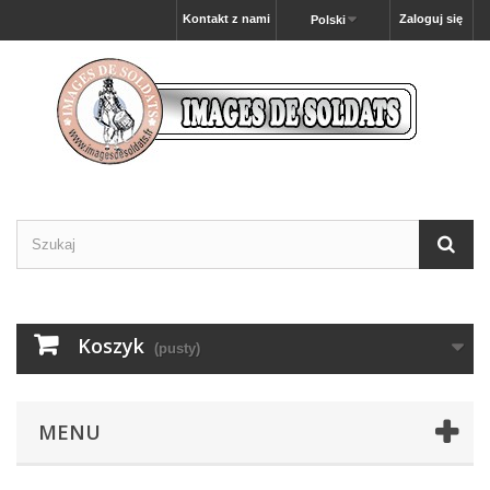
Kontakt z nami
Zaloguj się
Polski
Koszyk
(pusty)
MENU