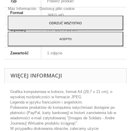
Typ
Pobierz produkt
Akceptuj.
Más Información
Dostosuj pliki cookie
Format
JPEG HD
obrazu
ODRZUĆ WSZYSTKO
Wymiary
A4 - 29,7 x 21 cm
ACEPTO
Język
Angielski i francuski
Zawartość
1 zdjęcie
WIĘCEJ INFORMACJI
Grafika komputerowa w kolorze, format A4 (29,7 x 21 cm), o
wysokiej rozdzielczości w formacie JPEG.
Legenda w języku francuskim i angielskim.
Pobieranie produktów do komputera natychmiast dostępne po
płatności (PayPal, karty bankowej) w historii zamówienia lub w
wiadomości e-mail zatytułowanej "[Images de Soldats - Andre
Jouineau] Wirtualne produktu ściągnąć".
W przypadku drukowania obrazów, zalecamy użycie