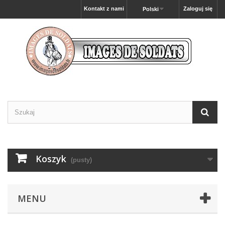
Kontakt z nami
Zaloguj się
Polski
Koszyk
(pusty)
MENU