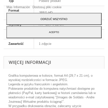
Typ
Pobierz produkt
Akceptuj.
Más Información
Dostosuj pliki cookie
Format
JPEG HD
obrazu
ODRZUĆ WSZYSTKO
Wymiary
A4 - 29,7 x 21 cm
ACEPTO
Język
Angielski i francuski
Zawartość
1 zdjęcie
WIĘCEJ INFORMACJI
Grafika komputerowa w kolorze, format A4 (29,7 x 21 cm), o
wysokiej rozdzielczości w formacie JPEG.
Legenda w języku francuskim i angielskim.
Pobieranie produktów do komputera natychmiast dostępne po
płatności (PayPal, karty bankowej) w historii zamówienia lub w
wiadomości e-mail zatytułowanej "[Images de Soldats - Andre
Jouineau] Wirtualne produktu ściągnąć".
W przypadku drukowania obrazów, zalecamy użycie