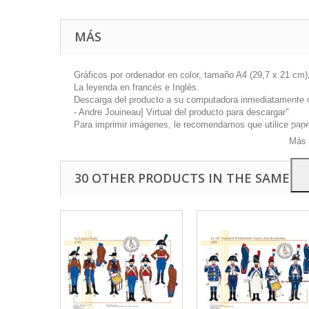
MÁS
Gráficos por ordenador en color, tamaño A4 (29,7 x 21 cm),
La leyenda en francés e Inglés.
Este 
Descarga del producto a su computadora inmediatamente disp
mostr
- Andre Jouineau] Virtual del producto para descargar".
hábi
Para imprimir imágenes, le recomendamos que utilice papel 
Acep
Más 
30 OTHER PRODUCTS IN THE SAME C