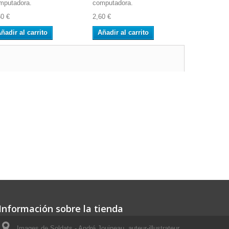
mputadora.
computadora.
computador
60 €
2,60 €
5,20 €
ñadir al carrito
Añadir al carrito
Añadir al 
Información sobre la tienda
Images de Soldats - André Jouineau, auteur-illustrateur