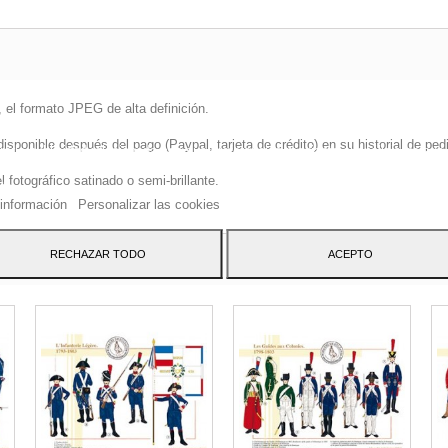
 el formato JPEG de alta definición.
sitio web utiliza cookies propias y de terceros para mejorar nuestros servicio
onible después del pago (Paypal, tarjeta de crédito) en su historial de pedi
arle publicidad relacionada con sus preferencias mediante el análisis de sus
tos de navegación. Para dar su consentimiento sobre su uso pulse el botón
fotográfico satinado o semi-brillante.
to.
información
Personalizar las cookies
ATEGORY:
RECHAZAR TODO
ACEPTO