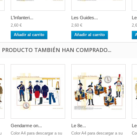
L’Infanteri...
Les Guides...
Le
2,60 €
2,60 €
2,
Añadir al carrito
Añadir al carrito
A
E PRODUCTO TAMBIÉN HAN COMPRADO...
Gendarme on...
Le 8e...
Le
u
Color A4 para descargar a su
Color A4 para descargar a su
Co