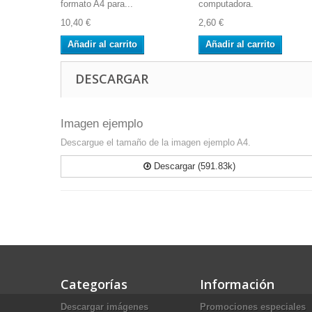
formato A4 para...
computadora.
10,40 €
2,60 €
Añadir al carrito
Añadir al carrito
DESCARGAR
Imagen ejemplo
Descargue el tamaño de la imagen ejemplo A4.
Descargar (591.83k)
Categorías
Información
Descargar imágenes
Promociones especiales