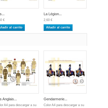
s...
La Légion...
La Garde..
60 €
2,60 €
2,60 €
ñadir al carrito
Añadir al carrito
Añadir al 
s Anglais...
Gendarmerie...
La Légion 
lor A4 para descargar a su
Color A4 para descargar a su
Color A4 pa