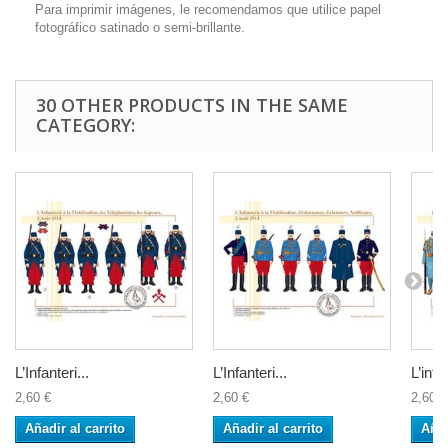
Para imprimir imágenes, le recomendamos que utilice papel
fotográfico satinado o semi-brillante.
30 OTHER PRODUCTS IN THE SAME
CATEGORY:
L’Infanteri...
L’Infanteri...
L’infan
2,60 €
2,60 €
2,60 €
Añadir al carrito
Añadir al carrito
Añad