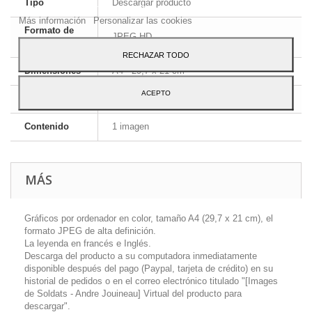
Tipo
Descargar producto
Para dar su consentimiento sobre su uso pulse el botón Acepto.
Más información
Personalizar las cookies
Formato de
JPEG HD
la imagen
RECHAZAR TODO
Dimensiones
A4 - 29,7 x 21 cm
ACEPTO
Idioma
Inglés y francés
Contenido
1 imagen
MÁS
Gráficos por ordenador en color, tamaño A4 (29,7 x 21 cm), el
formato JPEG de alta definición.
La leyenda en francés e Inglés.
Descarga del producto a su computadora inmediatamente
disponible después del pago (Paypal, tarjeta de crédito) en su
historial de pedidos o en el correo electrónico titulado "[Images
de Soldats - Andre Jouineau] Virtual del producto para
descargar".