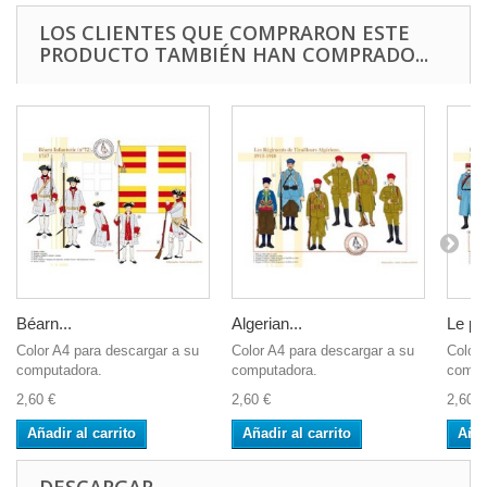
LOS CLIENTES QUE COMPRARON ESTE
PRODUCTO TAMBIÉN HAN COMPRADO...
Béarn...
Algerian...
Le po
Color A4 para descargar a su
Color A4 para descargar a su
Color 
computadora.
computadora.
compu
2,60 €
2,60 €
2,60 €
Añadir al carrito
Añadir al carrito
Añad