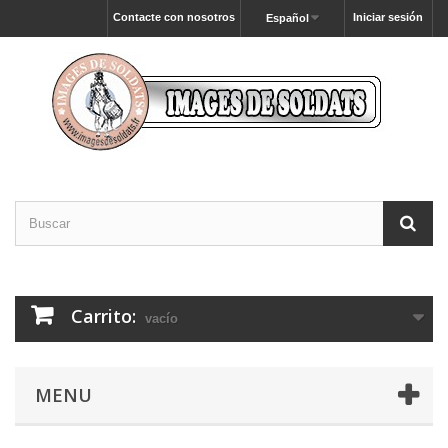
Contacte con nosotros
Iniciar sesión
Español
Carrito:
vacío
MENU