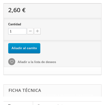
2,60 €
Cantidad
Añadir al carrito
Añadir a la lista de deseos
FICHA TÉCNICA
Este sitio web utiliza cookies propias y de terceros para mejorar
nuestros servicios y mostrarle publicidad relacionada con sus
preferencias mediante el análisis de sus hábitos de navegación.