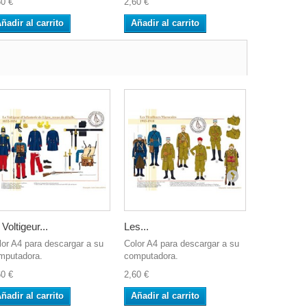
60 €
2,60 €
2,60 €
ñadir al carrito
Añadir al carrito
Añadir al 
 Voltigeur...
Les...
Régiment v
lor A4 para descargar a su
Color A4 para descargar a su
Color A4 pa
mputadora.
computadora.
computador
60 €
2,60 €
2,60 €
ñadir al carrito
Añadir al carrito
Añadir al 