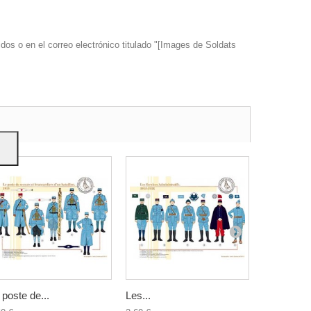
dos o en el correo electrónico titulado "[Images de Soldats
s y
 poste de...
Les...
Les 56 et..