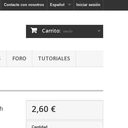
Contacte con nosotros
Español
Iniciar sesión
Carrito:
vacío
S
FORO
TUTORIALES
2,60 €
th
Cantidad