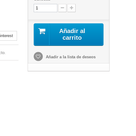
Añadir al
nterest
carrito
cto.
Añadir a la lista de deseos