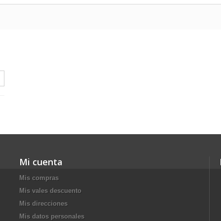
Mi cuenta
Mis compras
Mis vales descuento
Mis direcciones
Mis datos personales