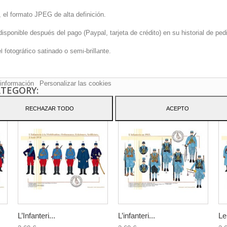
 el formato JPEG de alta definición.
onible después del pago (Paypal, tarjeta de crédito) en su historial de pedi
sitio web utiliza cookies propias y de terceros para mejorar nuestros servicio
fotográfico satinado o semi-brillante.
arle publicidad relacionada con sus preferencias mediante el análisis de sus
tos de navegación. Para dar su consentimiento sobre su uso pulse el botón
to.
información
Personalizar las cookies
ATEGORY:
RECHAZAR TODO
ACEPTO
L’Infanteri...
L’infanteri...
Le