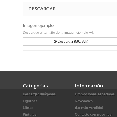
DESCARGAR
Imagen ejemplo
Descargue el tamaño de la imagen ejemplo A4.
Descargar (591.83k)
Categorías
Información
Descargar imágenes
Promociones especiales
Figuritas
Novedades
Libros
¡Lo más vendido!
Pinturas
Contacte con nosotros