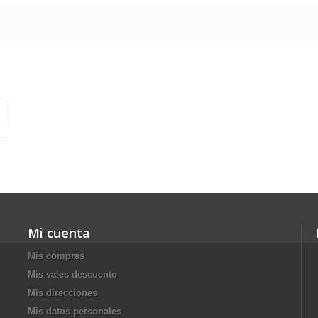
Mi cuenta
Mis compras
Mis vales descuento
Mis direcciones
Mis datos personales