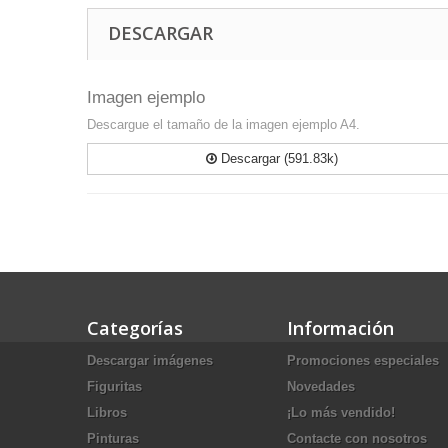
DESCARGAR
Imagen ejemplo
Descargue el tamaño de la imagen ejemplo A4.
Descargar (591.83k)
Categorías
Información
Descargar imágenes
Promociones especiales
Figuritas
Novedades
Libros
¡Lo más vendido!
Pinturas
Contacte con nosotros