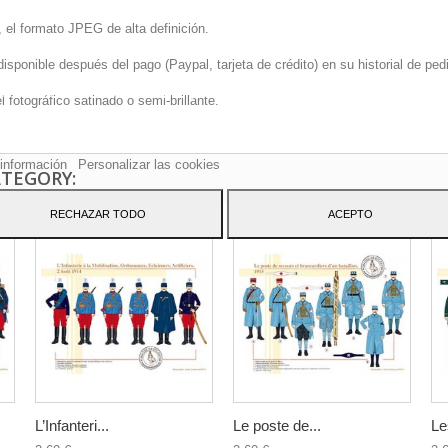
 el formato JPEG de alta definición.
onible después del pago (Paypal, tarjeta de crédito) en su historial de pedi
sitio web utiliza cookies propias y de terceros para mejorar nuestros servicio
fotográfico satinado o semi-brillante.
arle publicidad relacionada con sus preferencias mediante el análisis de sus
tos de navegación. Para dar su consentimiento sobre su uso pulse el botón
to.
información
Personalizar las cookies
ATEGORY:
RECHAZAR TODO
ACEPTO
L’Infanteri...
Le poste de...
Le