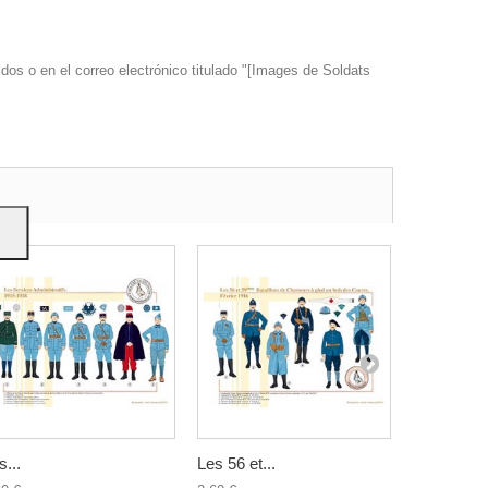
dos o en el correo electrónico titulado "[Images de Soldats
s y
s...
Les 56 et...
La...