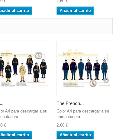
60 €
2,60 €
2,60 €
ñadir al carrito
Añadir al carrito
Añadir al 
..
The French...
Les...
lor A4 para descargar a su
Color A4 para descargar a su
Las imágene
mputadora.
computadora.
formato A4 
60 €
2,60 €
5,20 €
ñadir al carrito
Añadir al carrito
Añadir al 