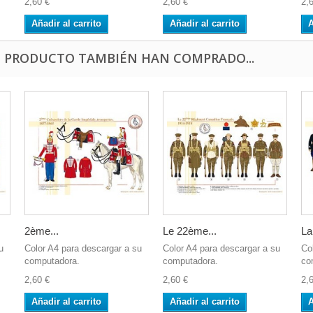
2,60 €
2,60 €
2,
Añadir al carrito
Añadir al carrito
A
E PRODUCTO TAMBIÉN HAN COMPRADO...
2ème...
Le 22ème...
La.
u
Color A4 para descargar a su
Color A4 para descargar a su
Co
computadora.
computadora.
co
2,60 €
2,60 €
2,
Añadir al carrito
Añadir al carrito
A