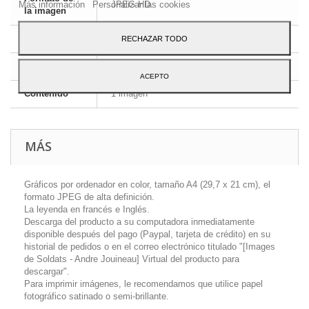
Más información
Personalizar las cookies
JPEG HD
la imagen
Dimensiones
A4 - 29,7 x 21 cm
RECHAZAR TODO
Idioma
Inglés y francés
ACEPTO
Contenido
1 imagen
MÁS
Gráficos por ordenador en color, tamaño A4 (29,7 x 21 cm), el
formato JPEG de alta definición.
La leyenda en francés e Inglés.
Descarga del producto a su computadora inmediatamente
disponible después del pago (Paypal, tarjeta de crédito) en su
historial de pedidos o en el correo electrónico titulado "[Images
de Soldats - Andre Jouineau] Virtual del producto para
descargar".
Para imprimir imágenes, le recomendamos que utilice papel
fotográfico satinado o semi-brillante.