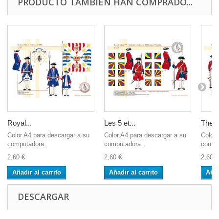
PRODUCTO TAMBIÉN HAN COMPRADO...
Royal...
Les 5 et...
The S
Color A4 para descargar a su
Color A4 para descargar a su
Color 
computadora.
computadora.
compu
2,60 €
2,60 €
2,60 €
Añadir al carrito
Añadir al carrito
Añad
DESCARGAR