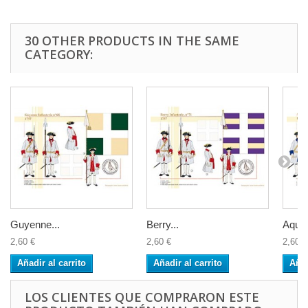
30 OTHER PRODUCTS IN THE SAME
CATEGORY:
Guyenne...
Berry...
Aquita
2,60 €
2,60 €
2,60 €
Añadir al carrito
Añadir al carrito
Añad
LOS CLIENTES QUE COMPRARON ESTE