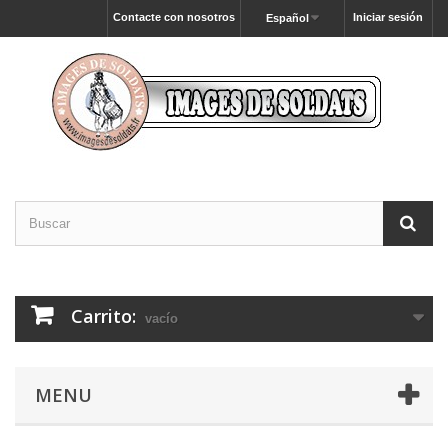
Contacte con nosotros
Iniciar sesión
Español
Carrito:
vacío
MENU