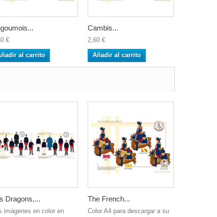
goumois...
Cambis...
Languedoc
60 €
2,60 €
2,60 €
ñadir al carrito
Añadir al carrito
Añadir al 
s Dragons,...
The French...
L’Infanterie
s imágenes en color en
Color A4 para descargar a su
Color A4 pa