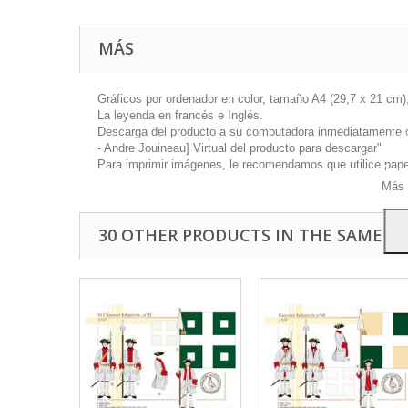
MÁS
Gráficos por ordenador en color, tamaño A4 (29,7 x 21 cm),
La leyenda en francés e Inglés.
Este 
Descarga del producto a su computadora inmediatamente disp
mostr
- Andre Jouineau] Virtual del producto para descargar".
hábi
Para imprimir imágenes, le recomendamos que utilice papel 
Acep
Más 
30 OTHER PRODUCTS IN THE SAME C