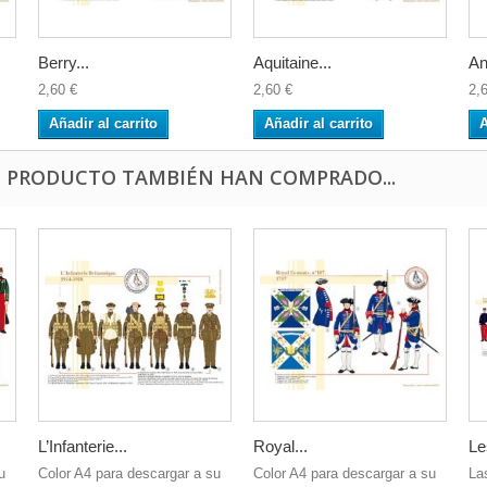
Berry...
Aquitaine...
An
2,60 €
2,60 €
2,
Añadir al carrito
Añadir al carrito
A
E PRODUCTO TAMBIÉN HAN COMPRADO...
L’Infanterie...
Royal...
Le
u
Color A4 para descargar a su
Color A4 para descargar a su
La