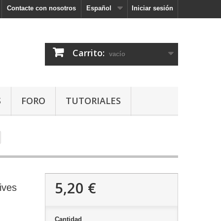
Contacte con nosotros
Español
Iniciar sesión
Carrito:
vacío
S
FORO
TUTORIALES
5,20 €
tives
Cantidad