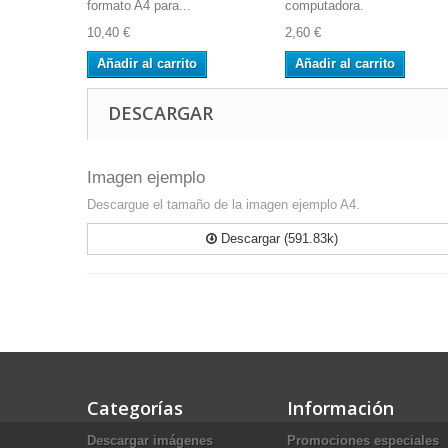
formato A4 para...
computadora.
10,40 €
2,60 €
Añadir al carrito
Añadir al carrito
DESCARGAR
Imagen ejemplo
Descargue el tamaño de la imagen ejemplo A4.
Descargar (591.83k)
Categorías
Información
Descargar imágenes
Promociones especiales