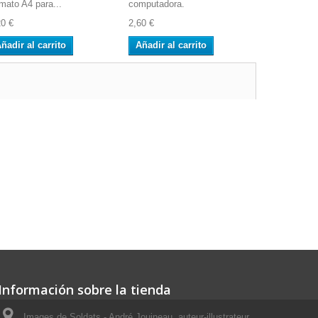
rmato A4 para...
computadora.
computador
20 €
2,60 €
2,60 €
ñadir al carrito
Añadir al carrito
Añadir al 
Información sobre la tienda
Images de Soldats - André Jouineau, auteur-illustrateur