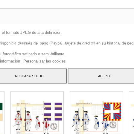
 el formato JPEG de alta definición.
sitio web utiliza cookies propias y de terceros para mejorar nuestros servicio
onible después del pago (Paypal, tarjeta de crédito) en su historial de pedi
arle publicidad relacionada con sus preferencias mediante el análisis de sus
tos de navegación. Para dar su consentimiento sobre su uso pulse el botón
fotográfico satinado o semi-brillante.
to.
información
Personalizar las cookies
ATEGORY:
RECHAZAR TODO
ACEPTO