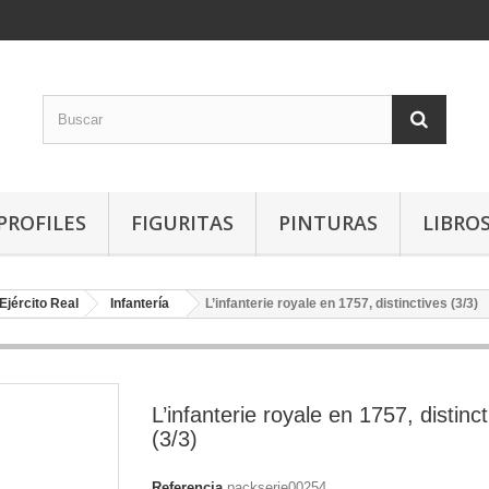
PROFILES
FIGURITAS
PINTURAS
LIBRO
Ejército Real
Infantería
L’infanterie royale en 1757, distinctives (3/3)
L’infanterie royale en 1757, distinc
(3/3)
Referencia
packserie00254