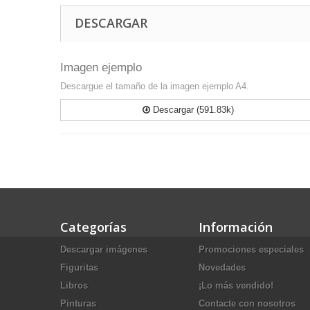
DESCARGAR
Imagen ejemplo
Descargue el tamaño de la imagen ejemplo A4.
Descargar (591.83k)
Categorías
Información
Descargar imágenes
Promociones especiales
Figuritas
Novedades
Libros
¡Lo más vendido!
Pinturas
Contacte con nosotros