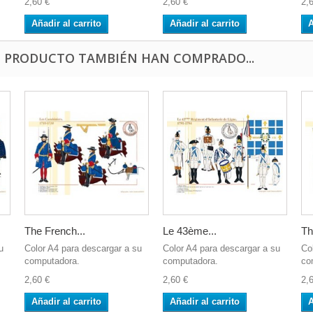
2,60 €
2,60 €
2,
Añadir al carrito
Añadir al carrito
A
E PRODUCTO TAMBIÉN HAN COMPRADO...
The French...
Le 43ème...
Th
u
Color A4 para descargar a su
Color A4 para descargar a su
Co
computadora.
computadora.
co
2,60 €
2,60 €
2,
Añadir al carrito
Añadir al carrito
A