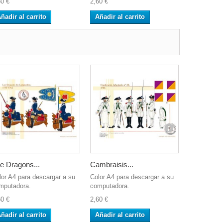
60 €
2,60 €
2,60 €
ñadir al carrito
Añadir al carrito
Añadir al 
e Dragons...
Cambraisis...
Les...
lor A4 para descargar a su
Color A4 para descargar a su
Color A4 pa
mputadora.
computadora.
computador
60 €
2,60 €
2,60 €
ñadir al carrito
Añadir al carrito
Añadir al 