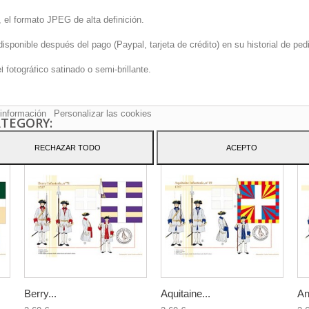
 el formato JPEG de alta definición.
onible después del pago (Paypal, tarjeta de crédito) en su historial de pedi
sitio web utiliza cookies propias y de terceros para mejorar nuestros servicio
fotográfico satinado o semi-brillante.
arle publicidad relacionada con sus preferencias mediante el análisis de sus
tos de navegación. Para dar su consentimiento sobre su uso pulse el botón
to.
información
Personalizar las cookies
ATEGORY:
RECHAZAR TODO
ACEPTO
Berry...
Aquitaine...
An