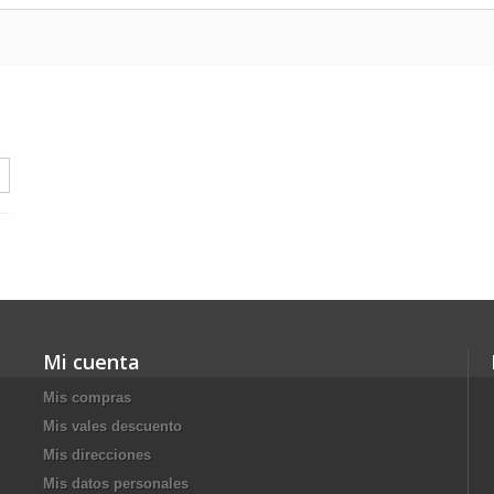
Mi cuenta
Mis compras
Mis vales descuento
Mis direcciones
Mis datos personales