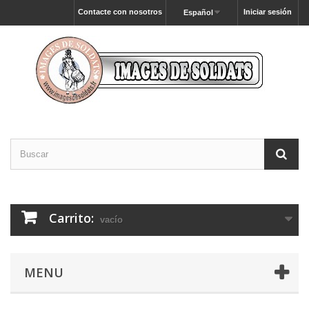
Contacte con nosotros
Iniciar sesión
Español
Carrito:
vacío
MENU