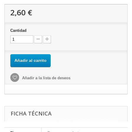
2,60 €
Cantidad
Añadir al carrito
Añadir a la lista de deseos
FICHA TÉCNICA
Este sitio web utiliza cookies propias y de terceros para mejorar
nuestros servicios y mostrarle publicidad relacionada con sus
preferencias mediante el análisis de sus hábitos de navegación.