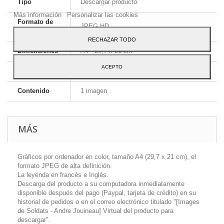
Tipo
Descargar producto
Para dar su consentimiento sobre su uso pulse el botón Acepto.
Más información
Personalizar las cookies
Formato de
JPEG HD
la imagen
RECHAZAR TODO
Dimensiones
A4 - 29,7 x 21 cm
ACEPTO
Idioma
Inglés y francés
Contenido
1 imagen
MÁS
Gráficos por ordenador en color, tamaño A4 (29,7 x 21 cm), el
formato JPEG de alta definición.
La leyenda en francés e Inglés.
Descarga del producto a su computadora inmediatamente
disponible después del pago (Paypal, tarjeta de crédito) en su
historial de pedidos o en el correo electrónico titulado "[Images
de Soldats - Andre Jouineau] Virtual del producto para
descargar".