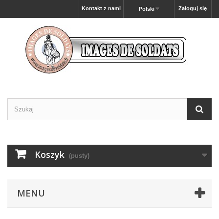
Kontakt z nami
Zaloguj się
Polski
Koszyk
(pusty)
MENU