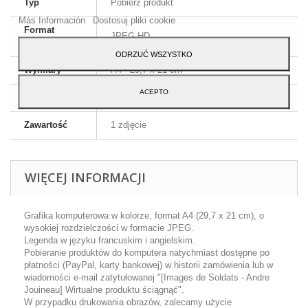
Typ
Pobierz produkt
Akceptuj.
Más Información
Dostosuj pliki cookie
Format
JPEG HD
obrazu
ODRZUĆ WSZYSTKO
Wymiary
A4 - 29,7 x 21 cm
ACEPTO
Język
Angielski i francuski
Zawartość
1 zdjęcie
WIĘCEJ INFORMACJI
Grafika komputerowa w kolorze, format A4 (29,7 x 21 cm), o
wysokiej rozdzielczości w formacie JPEG.
Legenda w języku francuskim i angielskim.
Pobieranie produktów do komputera natychmiast dostępne po
płatności (PayPal, karty bankowej) w historii zamówienia lub w
wiadomości e-mail zatytułowanej "[Images de Soldats - Andre
Jouineau] Wirtualne produktu ściągnąć".
W przypadku drukowania obrazów, zalecamy użycie