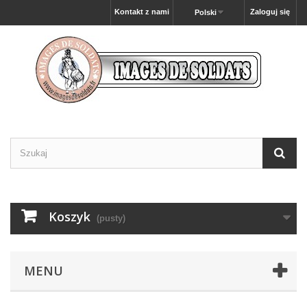
Kontakt z nami
Zaloguj się
Polski
Koszyk
(pusty)
MENU