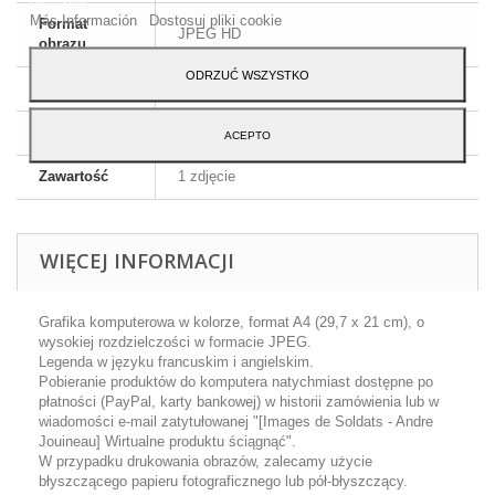
Más Información
Dostosuj pliki cookie
Format
JPEG HD
obrazu
ODRZUĆ WSZYSTKO
Wymiary
A4 - 29,7 x 21 cm
Język
Angielski i francuski
ACEPTO
Zawartość
1 zdjęcie
WIĘCEJ INFORMACJI
Grafika komputerowa w kolorze, format A4 (29,7 x 21 cm), o
wysokiej rozdzielczości w formacie JPEG.
Legenda w języku francuskim i angielskim.
Pobieranie produktów do komputera natychmiast dostępne po
płatności (PayPal, karty bankowej) w historii zamówienia lub w
wiadomości e-mail zatytułowanej "[Images de Soldats - Andre
Jouineau] Wirtualne produktu ściągnąć".
W przypadku drukowania obrazów, zalecamy użycie
błyszczącego papieru fotograficznego lub pół-błyszczący.