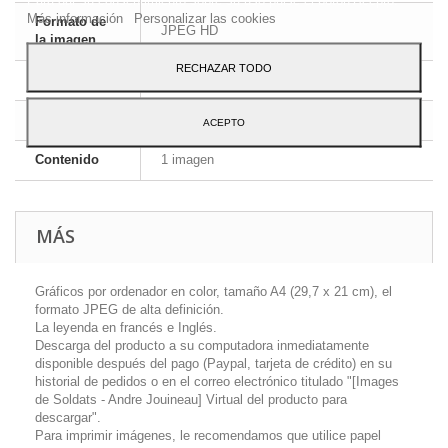
Más información
Personalizar las cookies
Formato de
JPEG HD
la imagen
RECHAZAR TODO
Dimensiones
A4 - 29,7 x 21 cm
Idioma
Inglés y francés
ACEPTO
Contenido
1 imagen
MÁS
Gráficos por ordenador en color, tamaño A4 (29,7 x 21 cm), el
formato JPEG de alta definición.
La leyenda en francés e Inglés.
Descarga del producto a su computadora inmediatamente
disponible después del pago (Paypal, tarjeta de crédito) en su
historial de pedidos o en el correo electrónico titulado "[Images
de Soldats - Andre Jouineau] Virtual del producto para
descargar".
Para imprimir imágenes, le recomendamos que utilice papel