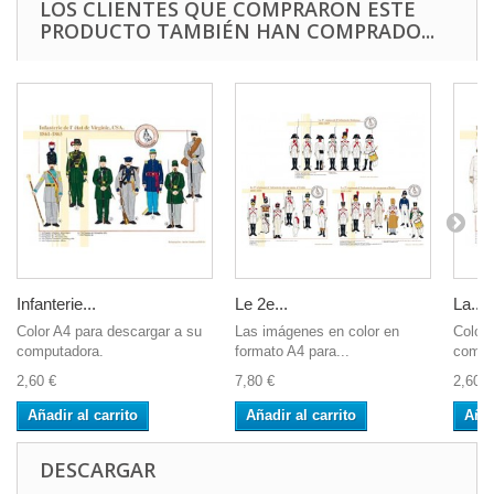
LOS CLIENTES QUE COMPRARON ESTE
PRODUCTO TAMBIÉN HAN COMPRADO...
Infanterie...
Le 2e...
La...
Color A4 para descargar a su
Las imágenes en color en
Color 
computadora.
formato A4 para...
compu
2,60 €
7,80 €
2,60 €
Añadir al carrito
Añadir al carrito
Añad
DESCARGAR