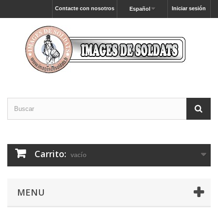
Contacte con nosotros
Iniciar sesión
Español
Carrito:
vacío
MENU