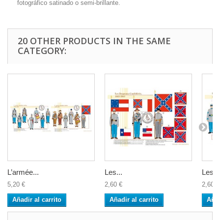
fotográfico satinado o semi-brillante.
20 OTHER PRODUCTS IN THE SAME
CATEGORY:
L’armée...
Les...
Les G
5,20 €
2,60 €
2,60 €
Añadir al carrito
Añadir al carrito
Añad