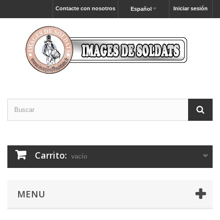
Contacte con nosotros
Iniciar sesión
Español
Carrito:
vacío
MENU