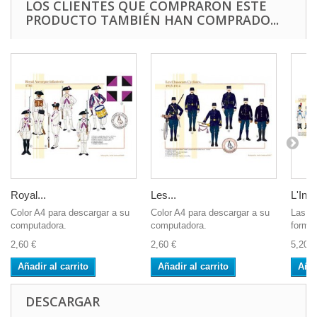
LOS CLIENTES QUE COMPRARON ESTE
PRODUCTO TAMBIÉN HAN COMPRADO...
Royal...
Les...
L'Infa
Color A4 para descargar a su
Color A4 para descargar a su
Las i
computadora.
computadora.
format
2,60 €
2,60 €
5,20 €
Añadir al carrito
Añadir al carrito
Añad
DESCARGAR