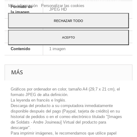
Más información
Personalizar las cookies
Formato de
JPEG HD
la imagen
RECHAZAR TODO
Dimensiones
A4 - 29,7 x 21 cm
Idioma
Inglés y francés
ACEPTO
Contenido
1 imagen
MÁS
Gráficos por ordenador en color, tamaño A4 (29,7 x 21 cm), el
formato JPEG de alta definición.
La leyenda en francés e Inglés.
Descarga del producto a su computadora inmediatamente
disponible después del pago (Paypal, tarjeta de crédito) en su
historial de pedidos o en el correo electrónico titulado "[Images
de Soldats - Andre Jouineau] Virtual del producto para
descargar".
Para imprimir imágenes, le recomendamos que utilice papel