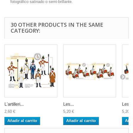
fotográfico satinado o semi-brillante.
30 OTHER PRODUCTS IN THE SAME
CATEGORY:
L'artilleri...
Les...
Les...
2,60 €
5,20 €
5,20 €
Añadir al carrito
Añadir al carrito
Añad