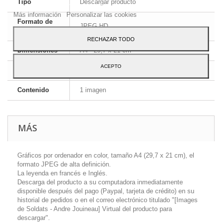
Tipo
Descargar producto
Para dar su consentimiento sobre su uso pulse el botón Acepto.
Más información
Personalizar las cookies
Formato de
JPEG HD
la imagen
RECHAZAR TODO
Dimensiones
A4 - 29,7 x 21 cm
ACEPTO
Idioma
Inglés y francés
Contenido
1 imagen
MÁS
Gráficos por ordenador en color, tamaño A4 (29,7 x 21 cm), el
formato JPEG de alta definición.
La leyenda en francés e Inglés.
Descarga del producto a su computadora inmediatamente
disponible después del pago (Paypal, tarjeta de crédito) en su
historial de pedidos o en el correo electrónico titulado "[Images
de Soldats - Andre Jouineau] Virtual del producto para
descargar".