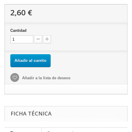
2,60 €
Cantidad
Añadir al carrito
Añadir a la lista de deseos
FICHA TÉCNICA
Este sitio web utiliza cookies propias y de terceros para mejorar
nuestros servicios y mostrarle publicidad relacionada con sus
preferencias mediante el análisis de sus hábitos de navegación.