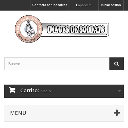
Contacte con nosotros
Iniciar sesión
Español
Carrito:
vacío
MENU