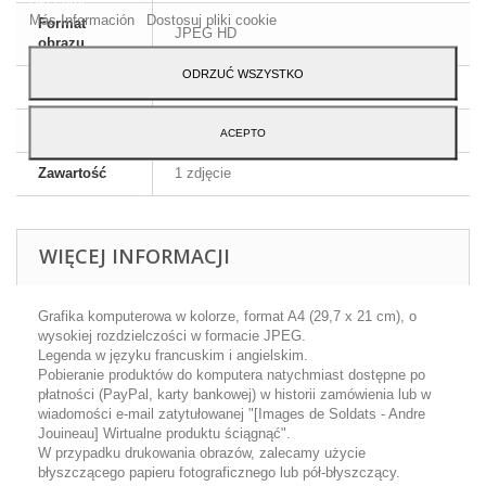
Más Información
Dostosuj pliki cookie
Format
JPEG HD
obrazu
ODRZUĆ WSZYSTKO
Wymiary
A4 - 29,7 x 21 cm
Język
Angielski i francuski
ACEPTO
Zawartość
1 zdjęcie
WIĘCEJ INFORMACJI
Grafika komputerowa w kolorze, format A4 (29,7 x 21 cm), o
wysokiej rozdzielczości w formacie JPEG.
Legenda w języku francuskim i angielskim.
Pobieranie produktów do komputera natychmiast dostępne po
płatności (PayPal, karty bankowej) w historii zamówienia lub w
wiadomości e-mail zatytułowanej "[Images de Soldats - Andre
Jouineau] Wirtualne produktu ściągnąć".
W przypadku drukowania obrazów, zalecamy użycie
błyszczącego papieru fotograficznego lub pół-błyszczący.