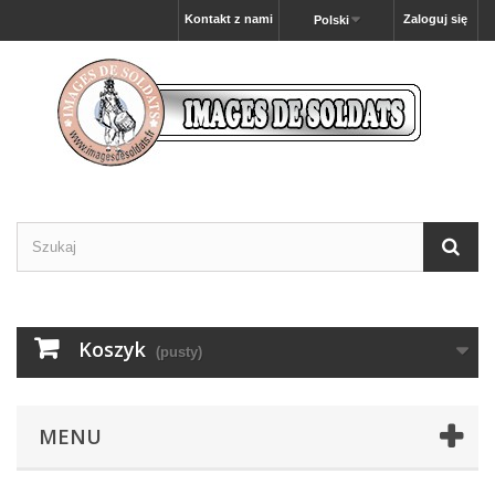
Kontakt z nami
Zaloguj się
Polski
Koszyk
(pusty)
MENU