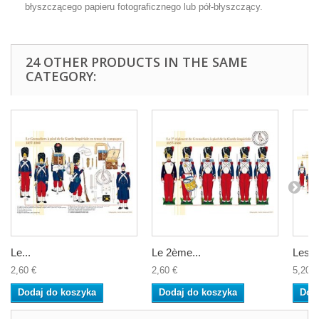
błyszczącego papieru fotograficznego lub pół-błyszczący.
24 OTHER PRODUCTS IN THE SAME
CATEGORY:
Le...
Le 2ème...
Les...
2,60 €
2,60 €
5,20 €
Dodaj do koszyka
Dodaj do koszyka
Dod