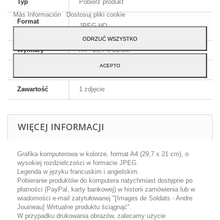
Typ
Pobierz produkt
Akceptuj.
Más Información
Dostosuj pliki cookie
Format
JPEG HD
obrazu
ODRZUĆ WSZYSTKO
Wymiary
A4 - 29,7 x 21 cm
ACEPTO
Język
Angielski i francuski
Zawartość
1 zdjęcie
WIĘCEJ INFORMACJI
Grafika komputerowa w kolorze, format A4 (29,7 x 21 cm), o
wysokiej rozdzielczości w formacie JPEG.
Legenda w języku francuskim i angielskim.
Pobieranie produktów do komputera natychmiast dostępne po
płatności (PayPal, karty bankowej) w historii zamówienia lub w
wiadomości e-mail zatytułowanej "[Images de Soldats - Andre
Jouineau] Wirtualne produktu ściągnąć".
W przypadku drukowania obrazów, zalecamy użycie