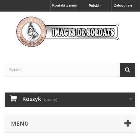
Kontakt z nami
Zaloguj się
Polski
Koszyk
(pusty)
MENU