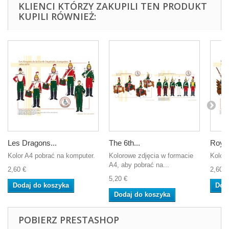
KLIENCI KTÓRZY ZAKUPILI TEN PRODUKT
KUPILI RÓWNIEŻ:
Les Dragons...
The 6th...
Royal
Kolor A4 pobrać na komputer.
Kolorowe zdjęcia w formacie
Kolor 
A4, aby pobrać na...
2,60 €
2,60 €
5,20 €
Dodaj do koszyka
Dod
Dodaj do koszyka
POBIERZ PRESTASHOP