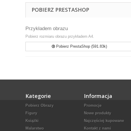
POBIERZ PRESTASHOP
Przykładem obrazu
Pobierz rozmiaru obrazu przykładem A4.
Pobierz PrestaShop (591.83k)
Kategorie
Informacja
Pobierz Obrazy
Promocje
Figury
Nowe produkty
Książki
Najczęściej kupowane
Malarstwo
Kontakt z nami