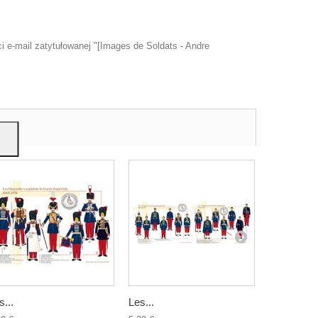
 e-mail zatytułowanej "[Images de Soldats - Andre
u
mi,
s...
Les...
Le...