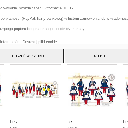
 o wysokiej rozdzielczości w formacie JPEG.
o płatności (PayPal, karty bankowej) w historii zamówienia lub w wiadomości
tryna korzysta z w?asnych plików cookie i plików cookie stron trzecich w cel
szenia naszych us?ug i pokazywa? Ci reklamy zwi?zane z Twoimi preferencja
ącego papieru fotograficznego lub pół-błyszczący.
izuj?c Twoje nawyki nawigacja. Aby wyrazi? zgod? na jego u?ycie, naci?nij
cisk Akceptuj.
Información
Dostosuj pliki cookie
ATEGORY:
ODRZUĆ WSZYSTKO
ACEPTO
Les...
Les...
Le