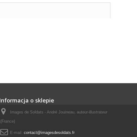
Informacja o sklepie
Images de Soldats - André Jouineau, auteur-illustrateur
(France)
E-mail:
contact@imagesdesoldats.fr