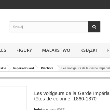
LES
FIGURY
MALARSTWO
KSIĄŻKI
uskie
Imperial Guard
Piechota
Les voltigeurs de la Garde Impéria
Les voltigeurs de la Garde Impéria
têtes de colonne, 1860-1870
Indeks:
planche00671