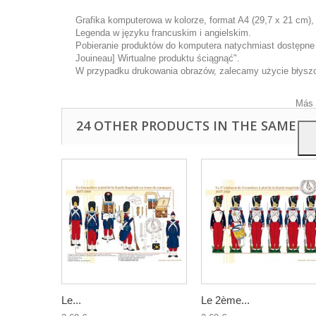
Grafika komputerowa w kolorze, format A4 (29,7 x 21 cm),
Legenda w języku francuskim i angielskim.
Pobieranie produktów do komputera natychmiast dostępne p
Ta wi
Jouineau] Wirtualne produktu ściągnąć".
ulep
W przypadku drukowania obrazów, zalecamy użycie błyszcz
anal
przy
Más 
24 OTHER PRODUCTS IN THE SAME C
Le...
Le 2ème...