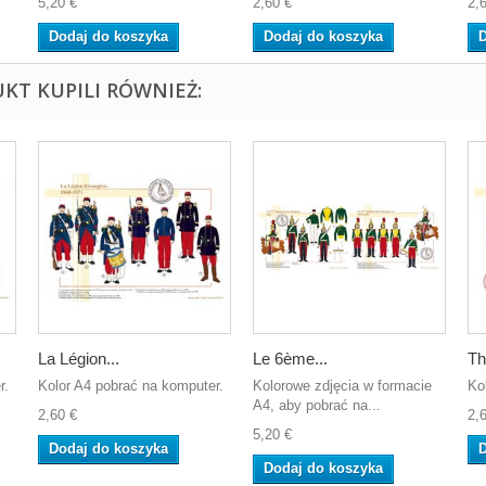
5,20 €
2,60 €
2,
Dodaj do koszyka
Dodaj do koszyka
D
UKT KUPILI RÓWNIEŻ:
La Légion...
Le 6ème...
Th
r.
Kolor A4 pobrać na komputer.
Kolorowe zdjęcia w formacie
Ko
A4, aby pobrać na...
2,60 €
2,
5,20 €
Dodaj do koszyka
D
Dodaj do koszyka