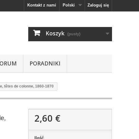
Kontakt z nami
Polski
Zaloguj się
Koszyk
(pusty)
FORUM
PORADNIKI
le, têtes de colonne, 1860-1870
2,60 €
le,
Ilość