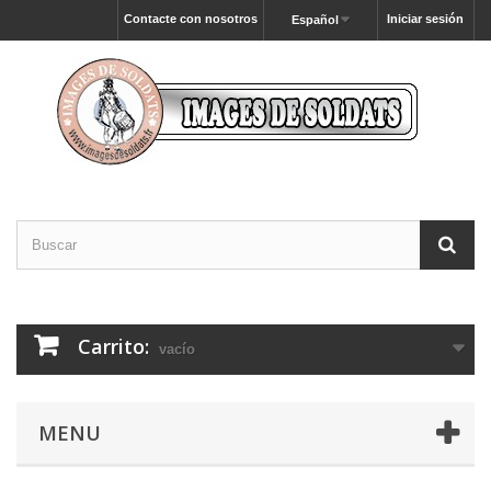
Contacte con nosotros
Iniciar sesión
Español
Carrito:
vacío
MENU