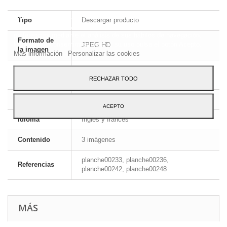
Este sitio web utiliza cookies propias y de terceros para mejorar
Tipo
Descargar producto
nuestros servicios y mostrarle publicidad relacionada con sus
preferencias mediante el análisis de sus hábitos de navegación.
Formato de
Para dar su consentimiento sobre su uso pulse el botón Acepto.
JPEG HD
la imagen
Más información
Personalizar las cookies
Formato de
ZIP
archivo
RECHAZAR TODO
Dimensiones
A4 - 29,7 x 21 cm
ACEPTO
Idioma
Inglés y francés
Contenido
3 imágenes
planche00233, planche00236,
Referencias
planche00242, planche00248
MÁS