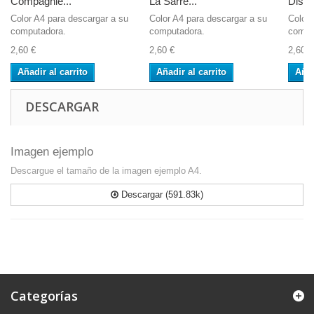
Compagnie...
La Sarre...
Distin
Color A4 para descargar a su
Color A4 para descargar a su
Color 
computadora.
computadora.
compu
2,60 €
2,60 €
2,60 €
Añadir al carrito
Añadir al carrito
Añad
DESCARGAR
Imagen ejemplo
Descargue el tamaño de la imagen ejemplo A4.
Descargar (591.83k)
Categorías