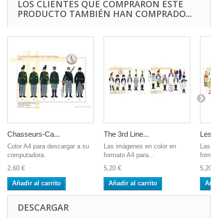
LOS CLIENTES QUE COMPRARON ESTE
PRODUCTO TAMBIÉN HAN COMPRADO...
Chasseurs-Ca...
The 3rd Line...
Les...
Color A4 para descargar a su
Las imágenes en color en
Las i
computadora.
formato A4 para...
format
2,60 €
5,20 €
5,20 €
Añadir al carrito
Añadir al carrito
Añad
DESCARGAR