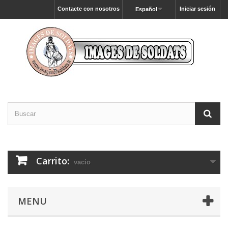
Contacte con nosotros
Iniciar sesión
Español
Carrito:
vacío
MENU