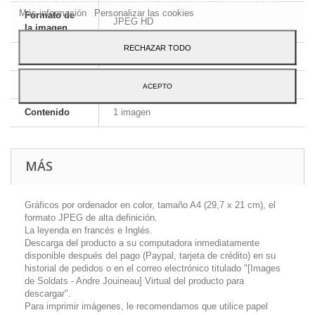
Más información
Personalizar las cookies
Formato de
JPEG HD
la imagen
RECHAZAR TODO
Dimensiones
A4 - 29,7 x 21 cm
Idioma
Inglés y francés
ACEPTO
Contenido
1 imagen
MÁS
Gráficos por ordenador en color, tamaño A4 (29,7 x 21 cm), el
formato JPEG de alta definición.
La leyenda en francés e Inglés.
Descarga del producto a su computadora inmediatamente
disponible después del pago (Paypal, tarjeta de crédito) en su
historial de pedidos o en el correo electrónico titulado "[Images
de Soldats - Andre Jouineau] Virtual del producto para
descargar".
Para imprimir imágenes, le recomendamos que utilice papel