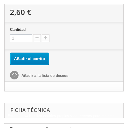
2,60 €
Cantidad
Añadir al carrito
Añadir a la lista de deseos
FICHA TÉCNICA
Este sitio web utiliza cookies propias y de terceros para mejorar
nuestros servicios y mostrarle publicidad relacionada con sus
preferencias mediante el análisis de sus hábitos de navegación.