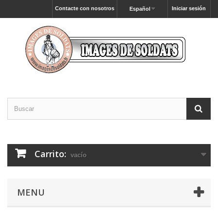
Contacte con nosotros
Iniciar sesión
Español
Carrito:
vacío
MENU