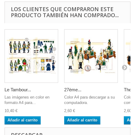
LOS CLIENTES QUE COMPRARON ESTE
PRODUCTO TAMBIÉN HAN COMPRADO...
Le Tambour...
27ème...
The...
Las imágenes en color en
Color A4 para descargar a su
Color 
formato A4 para...
computadora.
compu
10,40 €
2,60 €
2,60 €
Añadir al carrito
Añadir al carrito
Añad