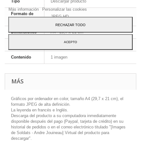
Tipo
Descargar producto
Para dar su consentimiento sobre su uso pulse el botón Acepto.
Más información
Personalizar las cookies
Formato de
JPEG HD
la imagen
RECHAZAR TODO
Dimensiones
A4 - 29,7 x 21 cm
ACEPTO
Idioma
Inglés y francés
Contenido
1 imagen
MÁS
Gráficos por ordenador en color, tamaño A4 (29,7 x 21 cm), el
formato JPEG de alta definición.
La leyenda en francés e Inglés.
Descarga del producto a su computadora inmediatamente
disponible después del pago (Paypal, tarjeta de crédito) en su
historial de pedidos o en el correo electrónico titulado "[Images
de Soldats - Andre Jouineau] Virtual del producto para
descargar".