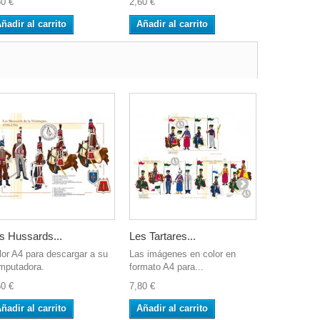
60 €
2,60 €
2,60 €
ñadir al carrito
Añadir al carrito
Añadir al 
s Hussards...
Les Tartares...
Pièce...
lor A4 para descargar a su
Las imágenes en color en
Color A4 pa
mputadora.
formato A4 para...
computador
60 €
7,80 €
2,60 €
ñadir al carrito
Añadir al carrito
Añadir al 