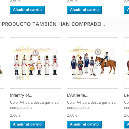
2,60 €
2,60 €
2,
Añadir al carrito
Añadir al carrito
A
E PRODUCTO TAMBIÉN HAN COMPRADO...
Infantry of...
L’Artillerie...
Le
Color A4 para descargar a su
Color A4 para descargar a su
Co
computadora.
computadora.
co
2,60 €
2,60 €
2,
Añadir al carrito
Añadir al carrito
A