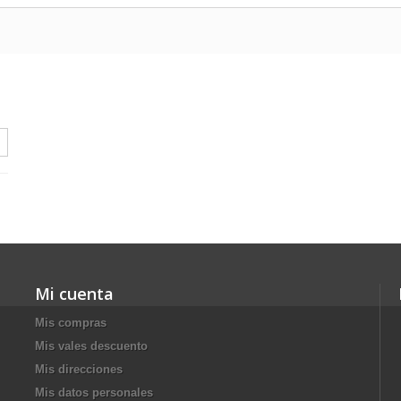
Mi cuenta
Mis compras
Mis vales descuento
Mis direcciones
Mis datos personales