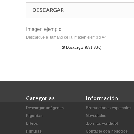
DESCARGAR
Imagen ejemplo
Descargue el tamaño de la imagen ejemplo A4.
Descargar (591.83k)
Categorías
Información
Descargar imágenes
Promociones especiales
Figuritas
Novedades
Libros
¡Lo más vendido!
Pinturas
Contacte con nosotros