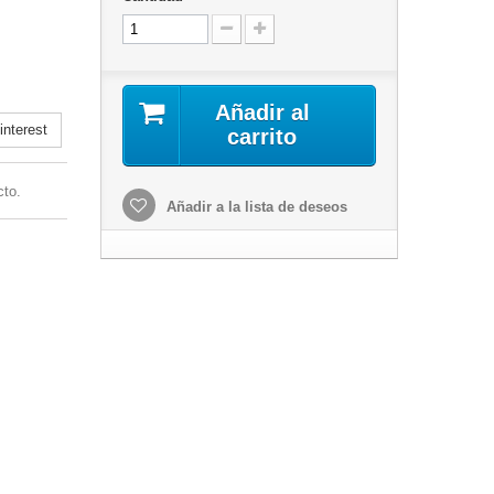
Añadir al
nterest
carrito
cto.
Añadir a la lista de deseos