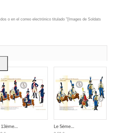
dos o en el correo electrónico titulado "[Images de Soldats
s y
 13ème...
Le 5ème...
Les...