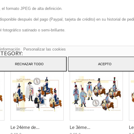
 el formato JPEG de alta definición.
onible después del pago (Paypal, tarjeta de crédito) en su historial de pedi
sitio web utiliza cookies propias y de terceros para mejorar nuestros servicio
fotográfico satinado o semi-brillante.
arle publicidad relacionada con sus preferencias mediante el análisis de sus
tos de navegación. Para dar su consentimiento sobre su uso pulse el botón
to.
información
Personalizar las cookies
ATEGORY:
RECHAZAR TODO
ACEPTO
Le 24ème de...
Le 3ème...
Le